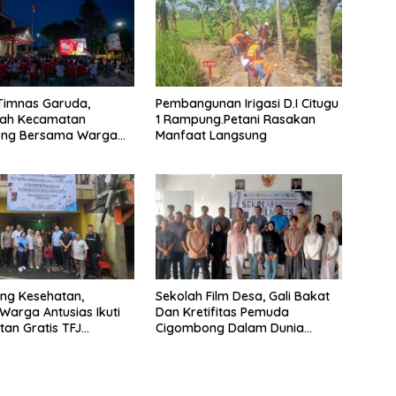
Timnas Garuda,
Pembangunan Irigasi D.I Citugu
tah Kecamatan
1 Rampung.Petani Rasakan
ng Bersama Warga
Manfaat Langsung
Nobar
ng Kesehatan,
Sekolah Film Desa, Gali Bakat
Warga Antusias Ikuti
Dan Kretifitas Pemuda
an Gratis TFJ
Cigombong Dalam Dunia
Cinema