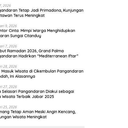
 7, 2026
andaran Tetap Jadi Primadona, Kunjungan
tawan Terus Meningkat
ari 9, 2026
ntor Cinta: Mimpi Warga Menghidupkan
aran Sungai Citanduy
ari 7, 2026
but Ramadan 2026, Grand Palma
andaran Hadirkan “Mediterranean Iftar”
ri 28, 2026
u Masuk Wisata di Cikembulan Pangandaran
ndah, Ini Alasannya
ri 27, 2026
 Selasari Pangandaran Diakui sebagai
 Wisata Terbaik Jabar 2025
ri 25, 2026
mang Tetap Aman Meski Angin Kencang,
ungan Wisata Meningkat