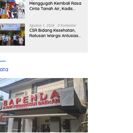
Menggugah Kembali Rasa
Cinta Tanah Air, Kadis
DPMD Kabupaten Bogor
Bersama Camat
Cigombong Bagi Bagi
Agustus 1, 2026
0 Komentar
Bendera Merah Putih
CSR Bidang Kesehatan,
Kepada Masyarakat Dan
Ratusan Warga Antusias
Pengguna Jalan.
Ikuti Pengobatan Gratis
TFJ Ciherang
ata