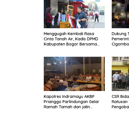
Menggugah Kembali Rasa
Dukung 
Cinta Tanah Air, Kadis DPMD
Pemerin
Kabupaten Bogor Bersama
Cigombo
Camat Cigombong Bagi Bagi
Adakan 
Bendera Merah Putih Kepada
Masyarakat Dan Pengguna
Jalan.
Kapolres Indramayu AKBP
CSR Bida
Prianggo Parlindungan Gelar
Ratusan 
Ramah Tamah dan jalin
Pengobat
sinergitas Bersama Awak
Ciherang
Media