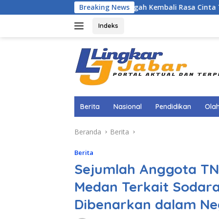
Langsung
Menggugah Kembali Rasa Cinta Tanah Air, Kadis
Breaking News
ke
konten
Indeks
Berita
Nasional
Pendidikan
Ola
Beranda
Berita
Berita
Sejumlah Anggota TN
Medan Terkait Sodara
Dibenarkan dalam N