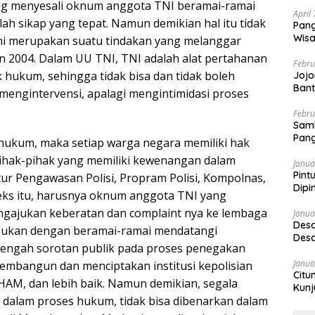
ang menyesali oknum anggota TNI beramai-ramai
April
h sikap yang tepat. Namun demikian hal itu tidak
Pang
Wisa
ni merupakan suatu tindakan yang melanggar
un 2004. Dalam UU TNI, TNI adalah alat pertahanan
Febru
hukum, sehingga tidak bisa dan tidak boleh
Jojo
Bant
ngintervensi, apalagi mengintimidasi proses
Febru
Sam
Pang
 hukum, maka setiap warga negara memiliki hak
ihak-pihak yang memiliki kewenangan dalam
Janua
Pint
tur Pengawasan Polisi, Propram Polisi, Kompolnas,
Dipi
eks itu, harusnya oknum anggota TNI yang
ajukan keberatan dan complaint nya ke lembaga
Janua
Desa
, bukan dengan beramai-ramai mendatangi
Desa
itengah sorotan publik pada proses penegakan
Janua
mbangun dan menciptakan institusi kepolisian
Citu
HAM, dan lebih baik. Namun demikian, segala
Kunj
 dalam proses hukum, tidak bisa dibenarkan dalam