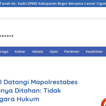
 DPMD Kabupaten Bogor Bersama Camat Cigombong Bagi Bagi B
hraga
Kuliner
Wisata
Opini
Parlemen
Kesehatan
I Datangi Mapolrestabes
nya Ditahan: Tidak
egara Hukum