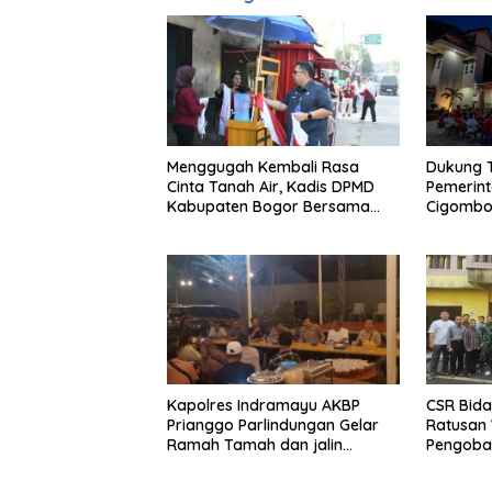
Menggugah Kembali Rasa
Dukung 
Cinta Tanah Air, Kadis DPMD
Pemerin
Kabupaten Bogor Bersama
Cigombo
Camat Cigombong Bagi Bagi
Adakan 
Bendera Merah Putih Kepada
Masyarakat Dan Pengguna
Jalan.
Kapolres Indramayu AKBP
CSR Bida
Prianggo Parlindungan Gelar
Ratusan 
Ramah Tamah dan jalin
Pengobat
sinergitas Bersama Awak
Ciherang
Media