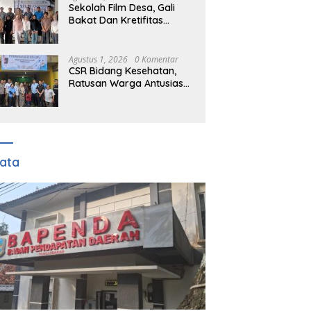
Bendera Merah Putih
Sekolah Film Desa, Gali
Kepada Masyarakat Dan
Bakat Dan Kretifitas
Pengguna Jalan.
Pemuda Cigombong
Dalam Dunia Cinema
Agustus 1, 2026
0 Komentar
CSR Bidang Kesehatan,
Ratusan Warga Antusias
Ikuti Pengobatan Gratis
TFJ Ciherang
ata