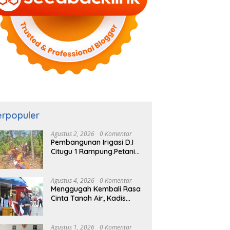
erpopuler
Agustus 2, 2026
0 Komentar
Pembangunan Irigasi D.I
Citugu 1 Rampung.Petani
Rasakan Manfaat
Langsung
Agustus 4, 2026
0 Komentar
Menggugah Kembali Rasa
Cinta Tanah Air, Kadis
DPMD Kabupaten Bogor
Bersama Camat
Cigombong Bagi Bagi
Agustus 1, 2026
0 Komentar