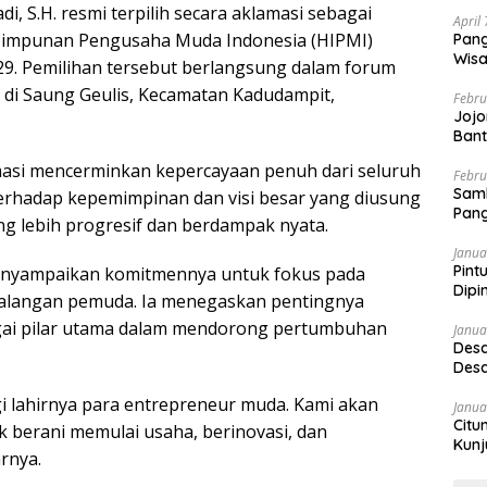
i, S.H. resmi terpilih secara aklamasi sebagai
April
Himpunan Pengusaha Muda Indonesia (HIPMI)
Pang
Wisa
9. Pemilihan tersebut berlangsung dalam forum
 di Saung Geulis, Kecamatan Kadudampit,
Febru
Jojo
Bant
amasi mencerminkan kepercayaan penuh dari seluruh
Febru
Sam
rhadap kepemimpinan dan visi besar yang diusung
Pang
g lebih progresif dan berdampak nyata.
Janua
Pint
enyampaikan komitmennya untuk fokus pada
Dipi
alangan pemuda. Ia menegaskan pentingnya
ai pilar utama dalam mendorong pertumbuhan
Janua
Desa
Desa
i lahirnya para entrepreneur muda. Kami akan
Janua
Citu
berani memulai usaha, berinovasi, dan
Kunj
rnya.