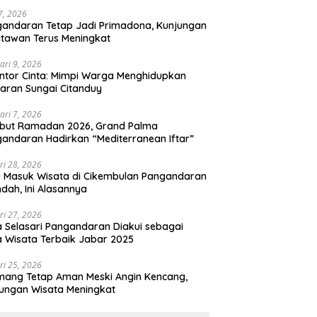
 7, 2026
andaran Tetap Jadi Primadona, Kunjungan
tawan Terus Meningkat
ari 9, 2026
ntor Cinta: Mimpi Warga Menghidupkan
aran Sungai Citanduy
ari 7, 2026
but Ramadan 2026, Grand Palma
andaran Hadirkan “Mediterranean Iftar”
ri 28, 2026
u Masuk Wisata di Cikembulan Pangandaran
ndah, Ini Alasannya
ri 27, 2026
 Selasari Pangandaran Diakui sebagai
 Wisata Terbaik Jabar 2025
ri 25, 2026
mang Tetap Aman Meski Angin Kencang,
ungan Wisata Meningkat