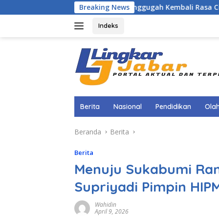
Langsung
Menggugah Kembali Rasa Cinta Tanah Air, Kadi
Breaking News
ke
konten
Indeks
Berita
Nasional
Pendidikan
Ola
Beranda
Berita
Berita
Menuju Sukabumi Ram
Supriyadi Pimpin HIP
Wahidin
April 9, 2026