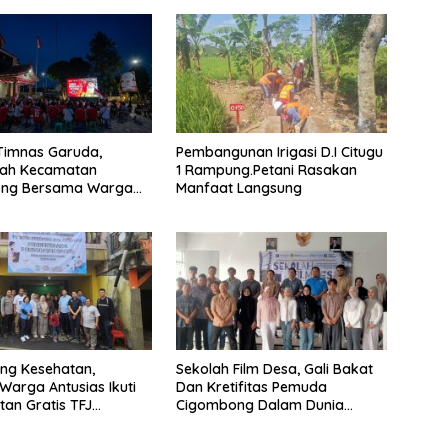
Timnas Garuda,
Pembangunan Irigasi D.I Citugu
tah Kecamatan
1 Rampung.Petani Rasakan
ng Bersama Warga
Manfaat Langsung
Nobar
ng Kesehatan,
Sekolah Film Desa, Gali Bakat
Warga Antusias Ikuti
Dan Kretifitas Pemuda
an Gratis TFJ
Cigombong Dalam Dunia
Cinema