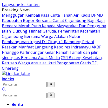
Langsung ke konten
Breaking News
Menggugah Kembali Rasa Cinta Tanah Air, Kadis DPMD
Kabupaten Bogor Bersama Camat Cigombong Bagi Bagi
Bendera Merah Putih Kepada Masyarakat Dan Pengguna
Jalan.
Dukung Timnas Garuda, Pemerintah Kecamatan
Cigombong Bersama Warga Adakan Nobar
Pembangunan Irigasi D.I Citugu 1 Rampung.Petani
Rasakan Manfaat Langsung
Kapolres Indramayu AKBP
Prianggo Parlindungan Gelar Ramah Tamah dan jalin
sinergitas Bersama Awak Media
CSR Bidang Kesehatan,
Ratusan Warga Antusias Ikuti Pengobatan Gratis TFJ
Ciherang
Indeks
Berita