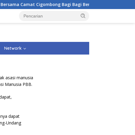
rsama Camat Cigombong Bagi Bagi Bendera Merah Putih Kepad
Network
ak asasi manusia
asi Manusia PBB.
dapat,
nnya dapat
dang-Undang