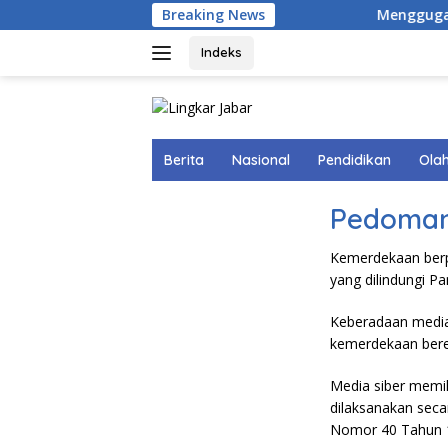
Langsung
Breaking News
Menggugah Ke
ke
konten
Indeks
Berita
Nasional
Pendidikan
Ola
Pedoman
Kemerdekaan berp
yang dilindungi P
Keberadaan media
kemerdekaan bere
Media siber memi
dilaksanakan seca
Nomor 40 Tahun 19