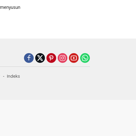
t menyusun
r
Indeks