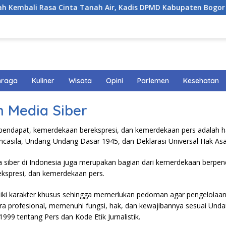
mbali Rasa Cinta Tanah Air, Kadis DPMD Kabupaten Bogor Be
hraga
Kuliner
Wisata
Opini
Parlemen
Kesehatan
 Media Siber
endapat, kemerdekaan berekspresi, dan kemerdekaan pers adalah h
ancasila, Undang-Undang Dasar 1945, dan Deklarasi Universal Hak As
 siber di Indonesia juga merupakan bagian dari kemerdekaan berpen
kspresi, dan kemerdekaan pers.
liki karakter khusus sehingga memerlukan pedoman agar pengelolaa
ra profesional, memenuhi fungsi, hak, dan kewajibannya sesuai Un
99 tentang Pers dan Kode Etik Jurnalistik.