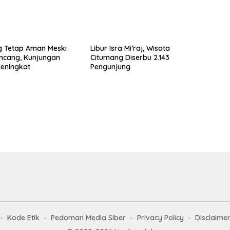
g Tetap Aman Meski
Libur Isra Mi’raj, Wisata
ncang, Kunjungan
Citumang Diserbu 2.143
eningkat
Pengunjung
Kode Etik
Pedoman Media Siber
Privacy Policy
Disclaime