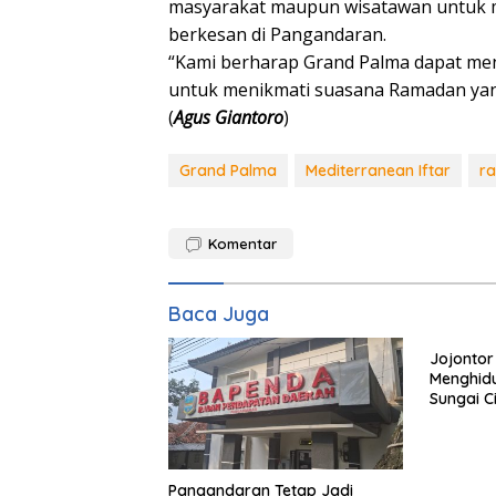
masyarakat maupun wisatawan untuk 
berkesan di Pangandaran.
“Kami berharap Grand Palma dapat men
untuk menikmati suasana Ramadan yan
(
Agus Giantoro
)
Grand Palma
Mediterranean Iftar
r
Komentar
Baca Juga
Jojontor
Menghid
Sungai C
Pangandaran Tetap Jadi