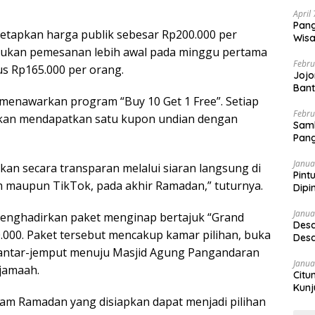
April
Pang
etapkan harga publik sebesar Rp200.000 per
Wisa
akukan pemesanan lebih awal pada minggu pertama
Febru
s Rp165.000 per orang.
Jojo
Bant
menawarkan program “Buy 10 Get 1 Free”. Setiap
Febru
akan mendapatkan satu kupon undian dengan
Sam
Pang
Janua
an secara transparan melalui siaran langsung di
Pint
am maupun TikTok, pada akhir Ramadan,” tuturnya.
Dipi
Janua
menghadirkan paket menginap bertajuk “Grand
Desa
.000. Paket tersebut mencakup kamar pilihan, buka
Desa
 antar-jemput menuju Masjid Agung Pangandaran
Janua
jamaah.
Citu
Kunj
m Ramadan yang disiapkan dapat menjadi pilihan