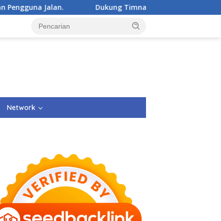
an.
Dukung Timnas Garuda, Pemerintah Kecamatan C
Network