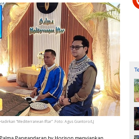
T
irkan “Mediterranean Iftar” .Foto: Agus Giantoro/LJ
Palma Pangandaran by Horison menyiapkan