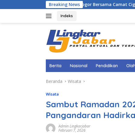
Langsung
adis DPMD Kabupaten Bogor Bersama Camat Cigombong Bagi Ba
Breaking News
ke
konten
Indeks
Berita
Nasional
Pendidikan
Ola
Beranda
Wisata
Wisata
Sambut Ramadan 202
Pangandaran Hadirkan
Admin Lingkarjabar
Februari 7, 2026