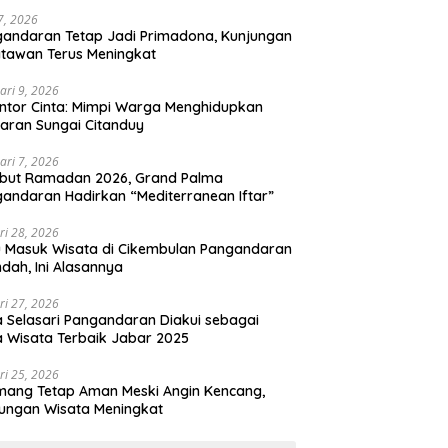
 7, 2026
andaran Tetap Jadi Primadona, Kunjungan
tawan Terus Meningkat
ari 9, 2026
ntor Cinta: Mimpi Warga Menghidupkan
aran Sungai Citanduy
ari 7, 2026
but Ramadan 2026, Grand Palma
andaran Hadirkan “Mediterranean Iftar”
ri 28, 2026
u Masuk Wisata di Cikembulan Pangandaran
ndah, Ini Alasannya
ri 27, 2026
 Selasari Pangandaran Diakui sebagai
 Wisata Terbaik Jabar 2025
ri 25, 2026
mang Tetap Aman Meski Angin Kencang,
ungan Wisata Meningkat