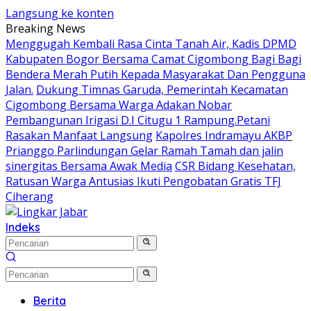
Langsung ke konten
Breaking News
Menggugah Kembali Rasa Cinta Tanah Air, Kadis DPMD
Kabupaten Bogor Bersama Camat Cigombong Bagi Bagi
Bendera Merah Putih Kepada Masyarakat Dan Pengguna
Jalan.
Dukung Timnas Garuda, Pemerintah Kecamatan
Cigombong Bersama Warga Adakan Nobar
Pembangunan Irigasi D.I Citugu 1 Rampung.Petani
Rasakan Manfaat Langsung
Kapolres Indramayu AKBP
Prianggo Parlindungan Gelar Ramah Tamah dan jalin
sinergitas Bersama Awak Media
CSR Bidang Kesehatan,
Ratusan Warga Antusias Ikuti Pengobatan Gratis TFJ
Ciherang
Indeks
Berita