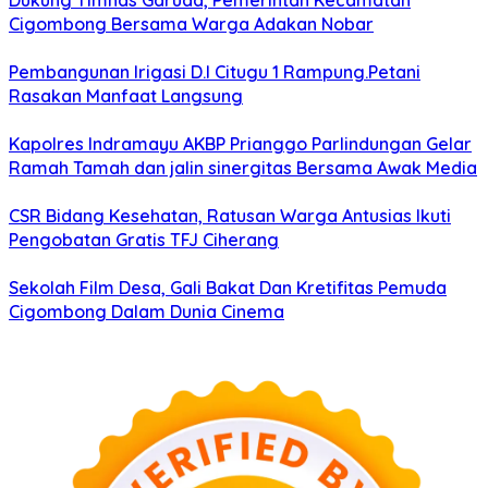
Dukung Timnas Garuda, Pemerintah Kecamatan
Cigombong Bersama Warga Adakan Nobar
Pembangunan Irigasi D.I Citugu 1 Rampung.Petani
Rasakan Manfaat Langsung
Kapolres Indramayu AKBP Prianggo Parlindungan Gelar
Ramah Tamah dan jalin sinergitas Bersama Awak Media
CSR Bidang Kesehatan, Ratusan Warga Antusias Ikuti
Pengobatan Gratis TFJ Ciherang
Sekolah Film Desa, Gali Bakat Dan Kretifitas Pemuda
Cigombong Dalam Dunia Cinema