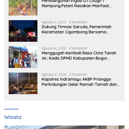
Pembangunan Irigasi D.I Citugu 1
Rampung.Petani Rasakan Manfaat
Langsung
Agustus 3, 2026
0 Komentar
Dukung Timnas Garuda, Pemerintah
Kecamatan Cigombong Bersama
Warga Adakan Nobar
Agustus 4, 2026
0 Komentar
Menggugah Kembali Rasa Cinta Tanah
Air, Kadis DPMD Kabupaten Bogor
Bersama Camat Cigombong Bagi Bagi
Bendera Merah Putih Kepada
Masyarakat Dan Pengguna Jalan.
Agustus 2, 2026
0 Komentar
Kapolres Indramayu AKBP Prianggo
Parlindungan Gelar Ramah Tamah dan
jalin sinergitas Bersama Awak Media
Wisata