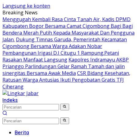
Langsung ke konten
Breaking News
Menggugah Kembali Rasa Cinta Tanah Air, Kadis DPMD
Kabupaten Bogor Bersama Camat Cigombong Bagi Bagi
Bendera Merah Putih Kepada Masyarakat Dan Pengguna
Jalan.
Dukung Timnas Garuda, Pemerintah Kecamatan
Cigombong Bersama Warga Adakan Nobar
Pembangunan Irigasi D.I Citugu 1 Rampung.Petani
Rasakan Manfaat Langsung
Kapolres Indramayu AKBP
Prianggo Parlindungan Gelar Ramah Tamah dan jalin
sinergitas Bersama Awak Media
CSR Bidang Kesehatan,
Ratusan Warga Antusias Ikuti Pengobatan Gratis TFJ
Ciherang
Indeks
Berita