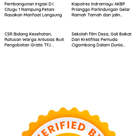
Masyarakat Dan Pengguna
Pembangunan Irigasi D.I
Kapolres Indramayu AKBP
Jalan.
Citugu 1 Rampung.Petani
Prianggo Parlindungan Gelar
Rasakan Manfaat Langsung
Ramah Tamah dan jalin
sinergitas Bersama Awak
Media
CSR Bidang Kesehatan,
Sekolah Film Desa, Gali Bakat
Ratusan Warga Antusias Ikuti
Dan Kretifitas Pemuda
Pengobatan Gratis TFJ
Cigombong Dalam Dunia
Ciherang
Cinema