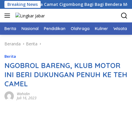
Langsung
Bogor Bersama Camat Cigombong Bagi Bagi Bendera Merah Put
Breaking News
ke
konten
Berita
Nasional
Pendidikan
Olahraga
Kuliner
Wisata
Beranda
Berita
Berita
NGOBROL BARENG, KLUB MOTOR
INI BERI DUKUNGAN PENUH KE TEH
CAMEL
Wahidin
Juli 16, 2023