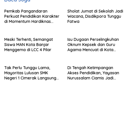
Pemkab Pangandaran
Sholat Jumat di Sekolah Jadi
Perkuat Pendidikan Karakter
Wacana, Disdikpora Tunggu
di Momentum Hardiknas
Fatwa
2026
Meski Terhenti, Semangat
Isu Dugaan Perselingkuhan
Siswa MAN Kota Banjar
Oknum Kepsek dan Guru
Menggema di LCC 4 Pilar
Agama Mencuat di Kota
Banjar, Begini Kata Dinas
Tak Perlu Tunggu Lama,
Di Tengah Ketimpangan
Mayoritas Lulusan SMK
Akses Pendidikan, Yayasan
Negeri 1 Cimerak Langsung
Nurussalam Ciamis Jadi
Masuk Dunia Kerja
Benteng Sosial Anak Yatim
dan Dhuafa