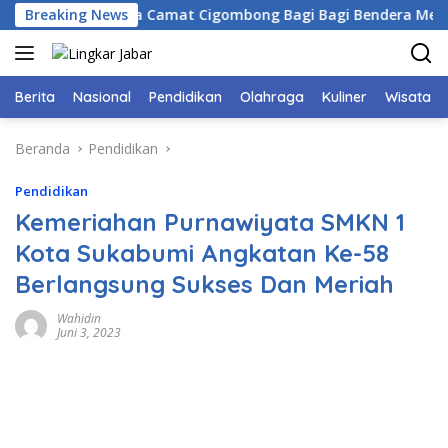
Langsung
Bogor Bersama Camat Cigombong Bagi Bagi Bendera Merah Put
Breaking News
ke
konten
Berita
Nasional
Pendidikan
Olahraga
Kuliner
Wisata
Beranda
Pendidikan
Pendidikan
Kemeriahan Purnawiyata SMKN 1
Kota Sukabumi Angkatan Ke-58
Berlangsung Sukses Dan Meriah
Wahidin
Juni 3, 2023