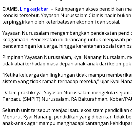
CIAMIS,
LingkarJabar
– Ketimpangan akses pendidikan masi
kondisi tersebut, Yayasan Nurussalam Ciamis hadir bukan
terpinggirkan oleh keterbatasan ekonomi dan sosial.
Yayasan Nurussalam mengembangkan pendekatan pendidik
keagamaan. Pendekatan ini dirancang untuk menjawab per
pendampingan keluarga, hingga kerentanan sosial dan psi
Pimpinan Yayasan Nurussalam, Kyai Nanang Nursalam, m
tidak abai terhadap masa depan anak-anak dari kelompok 
“Ketika keluarga dan lingkungan tidak mampu memberikan 
sistem yang tidak ramah terhadap mereka,” ujar Kyai Nan
Dalam praktiknya, Yayasan Nurussalam mengelola sejumlah
Terpadu (SMPIT) Nurussalam, RA Baiturahman, Kober/PAU
Seluruh unit tersebut menjadi satu ekosistem pendidikan
Menurut Kyai Nanang, pendidikan yang diberikan tidak b
anak-anak agar mampu menghadapi tantangan kehidupan