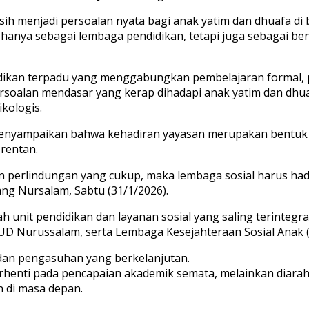
h menjadi persoalan nyata bagi anak yatim dan dhuafa di 
 hanya sebagai lembaga pendidikan, tetapi juga sebagai be
an terpadu yang menggabungkan pembelajaran formal, pen
soalan mendasar yang kerap dihadapi anak yatim dan dhuaf
kologis.
enyampaikan bahwa kehadiran yayasan merupakan bentuk i
rentan.
perlindungan yang cukup, maka lembaga sosial harus hadir
ang Nursalam, Sabtu (31/1/2026).
 unit pendidikan dan layanan sosial yang saling terintegr
D Nurussalam, serta Lembaga Kesejahteraan Sosial Anak 
 dan pengasuhan yang berkelanjutan.
erhenti pada pencapaian akademik semata, melainkan diar
 di masa depan.