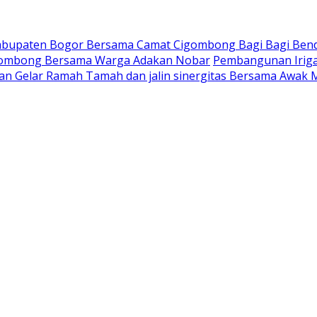
Kabupaten Bogor Bersama Camat Cigombong Bagi Bagi Ben
gombong Bersama Warga Adakan Nobar
Pembangunan Iriga
an Gelar Ramah Tamah dan jalin sinergitas Bersama Awak 