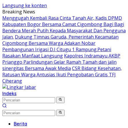
Langsung ke konten
Breaking News
Menggugah Kembali Rasa Cinta Tanah Air, Kadis DPMD
Kabupaten Bogor Bersama Camat Cigombong Bagi Bagi
Bendera Merah Putih Kepada Masyarakat Dan Pengguna
Jalan.
Dukung Timnas Garuda, Pemerintah Kecamatan
Cigombong Bersama Warga Adakan Nobar
Pembangunan Irigasi D.I Citugu 1 Rampung.Petani
Rasakan Manfaat Langsung
Kapolres Indramayu AKBP
Prianggo Parlindungan Gelar Ramah Tamah dan jalin
sinergitas Bersama Awak Media
CSR Bidang Kesehatan,
Ratusan Warga Antusias Ikuti Pengobatan Gratis TFJ
Ciherang
Indeks
Berita