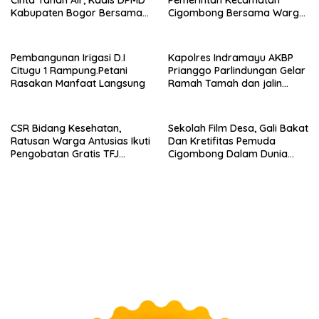
Cinta Tanah Air, Kadis DPMD
Pemerintah Kecamatan
Kabupaten Bogor Bersama
Cigombong Bersama Warga
Camat Cigombong Bagi Bagi
Adakan Nobar
Bendera Merah Putih Kepada
Masyarakat Dan Pengguna
Pembangunan Irigasi D.I
Kapolres Indramayu AKBP
Jalan.
Citugu 1 Rampung.Petani
Prianggo Parlindungan Gelar
Rasakan Manfaat Langsung
Ramah Tamah dan jalin
sinergitas Bersama Awak
Media
CSR Bidang Kesehatan,
Sekolah Film Desa, Gali Bakat
Ratusan Warga Antusias Ikuti
Dan Kretifitas Pemuda
Pengobatan Gratis TFJ
Cigombong Dalam Dunia
Ciherang
Cinema