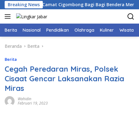
Langsung
ogor Bersama Camat Cigombong Bagi Bagi Bendera Merah Puti
Breaking News
ke
konten
Berita
Nasional
Pendidikan
Olahraga
Kuliner
Wisata
Beranda
Berita
Berita
Cegah Peredaran Miras, Polsek
Cisaat Gencar Laksanakan Razia
Miras
Wahidin
Februari 19, 2023