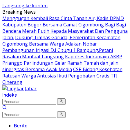
Langsung ke konten
Breaking News
Menggugah Kembali Rasa Cinta Tanah Air, Kadis DPMD
Kabupaten Bogor Bersama Camat Cigombong Bagi Bagi
Bendera Merah Putih Kepada Masyarakat Dan Pengguna
Jalan.
Dukung Timnas Garuda, Pemerintah Kecamatan
Cigombong Bersama Warga Adakan Nobar
Pembangunan Irigasi D.I Citugu 1 Rampung.Petani
Rasakan Manfaat Langsung
Kapolres Indramayu AKBP
Prianggo Parlindungan Gelar Ramah Tamah dan jalin
sinergitas Bersama Awak Media
CSR Bidang Kesehatan,
Ratusan Warga Antusias Ikuti Pengobatan Gratis TFJ
Ciherang
Indeks
Berita