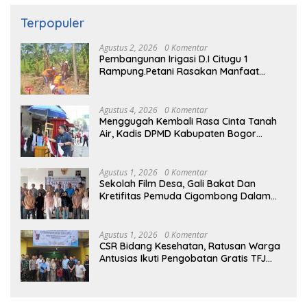
Terpopuler
Agustus 2, 2026
0 Komentar
Pembangunan Irigasi D.I Citugu 1
Rampung.Petani Rasakan Manfaat
Langsung
Agustus 4, 2026
0 Komentar
Menggugah Kembali Rasa Cinta Tanah
Air, Kadis DPMD Kabupaten Bogor
Bersama Camat Cigombong Bagi Bagi
Bendera Merah Putih Kepada
Masyarakat Dan Pengguna Jalan.
Agustus 1, 2026
0 Komentar
Sekolah Film Desa, Gali Bakat Dan
Kretifitas Pemuda Cigombong Dalam
Dunia Cinema
Agustus 1, 2026
0 Komentar
CSR Bidang Kesehatan, Ratusan Warga
Antusias Ikuti Pengobatan Gratis TFJ
Ciherang