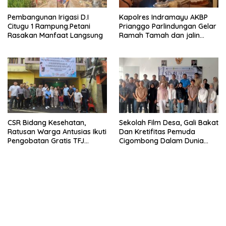
Pembangunan Irigasi D.I
Kapolres Indramayu AKBP
Citugu 1 Rampung.Petani
Prianggo Parlindungan Gelar
Rasakan Manfaat Langsung
Ramah Tamah dan jalin
sinergitas Bersama Awak
Media
CSR Bidang Kesehatan,
Sekolah Film Desa, Gali Bakat
Ratusan Warga Antusias Ikuti
Dan Kretifitas Pemuda
Pengobatan Gratis TFJ
Cigombong Dalam Dunia
Ciherang
Cinema