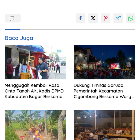
Baca Juga
Menggugah Kembali Rasa
Dukung Timnas Garuda,
Cinta Tanah Air, Kadis DPMD
Pemerintah Kecamatan
Kabupaten Bogor Bersama
Cigombong Bersama Warga
Camat Cigombong Bagi Bagi
Adakan Nobar
Bendera Merah Putih Kepada
Masyarakat Dan Pengguna
Jalan.