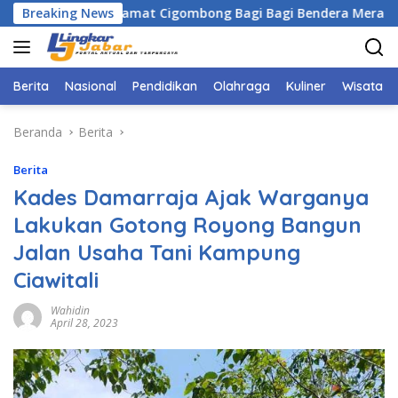
Langsung
rsama Camat Cigombong Bagi Bagi Bendera Merah Putih Kepad
Breaking News
ke
konten
Berita
Nasional
Pendidikan
Olahraga
Kuliner
Wisata
Beranda
Berita
Berita
Kades Damarraja Ajak Warganya
Lakukan Gotong Royong Bangun
Jalan Usaha Tani Kampung
Ciawitali
Wahidin
April 28, 2023