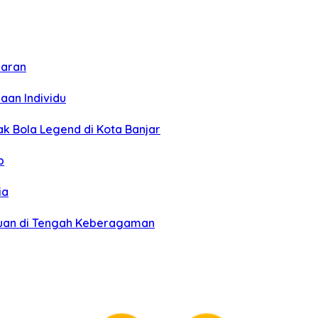
daran
aan Individu
ak Bola Legend di Kota Banjar
p
ia
tuan di Tengah Keberagaman