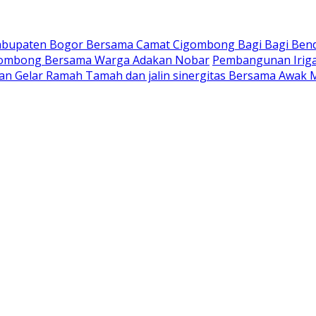
Kabupaten Bogor Bersama Camat Cigombong Bagi Bagi Ben
gombong Bersama Warga Adakan Nobar
Pembangunan Iriga
an Gelar Ramah Tamah dan jalin sinergitas Bersama Awak 