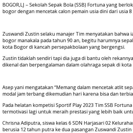
BOGOR,LJ – Sekolah Sepak Bola (SSB) Fortuna yang berlokas
bogor dengan mencetak calon pemain usia dini dari usia 8
Zuswandi Zustin selaku manajer Tim menyatakan bahwa ia
bogor manakala pada tahun 90 an, begitu harumnya sepakb
kota Bogor di kancah persepakbolaan yang bergengsi.
Zustin tidaklah sendiri tapi dia juga di bantu oleh rekan
dikenal dan berpengalaman dalam olahraga sepak di kota
Asep yani mengatakan “Memang dalam mencetak atlit sepakb
modal jam terbang dikemudian hari karena bisa dan terbia
Pada helatan kompetisi Sportif Play 2023 Tim SSB Fortun
termotivasi lagi untuk meraih prestasi yang lebih baik unt
Chrisna Adiputra, siswa kelas 6 SDN Harjasari 02 Kelurah
berusia 12 tahun putra ke dua pasangan Zuswandi Zustin da