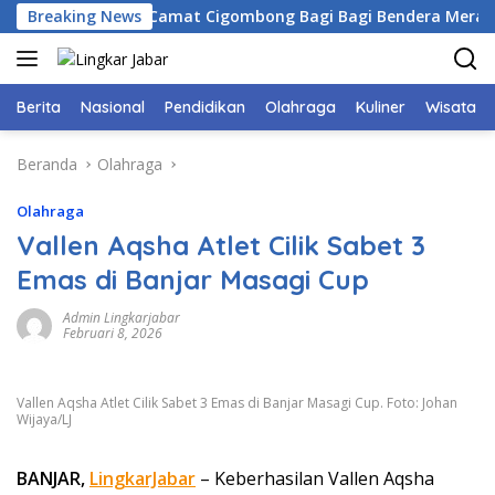
Langsung
gor Bersama Camat Cigombong Bagi Bagi Bendera Merah Putih
Breaking News
ke
konten
Berita
Nasional
Pendidikan
Olahraga
Kuliner
Wisata
Beranda
Olahraga
Olahraga
Vallen Aqsha Atlet Cilik Sabet 3
Emas di Banjar Masagi Cup
Admin Lingkarjabar
Februari 8, 2026
Vallen Aqsha Atlet Cilik Sabet 3 Emas di Banjar Masagi Cup. Foto: Johan
Wijaya/LJ
BANJAR,
LingkarJabar
– Keberhasilan Vallen Aqsha