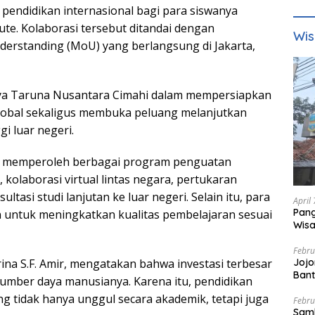
endidikan internasional bagi para siswanya
ute. Kolaborasi tersebut ditandai dengan
Wis
standing (MoU) yang berlangsung di Jakarta,
paya Taruna Nusantara Cimahi dalam mempersiapkan
lobal sekaligus membuka peluang melanjutkan
i luar negeri.
kan memperoleh berbagai program penguatan
, kolaborasi virtual lintas negara, pertukaran
tasi studi lanjutan ke luar negeri. Selain itu, para
April
Pang
 untuk meningkatkan kualitas pembelajaran sesuai
Wisa
Febru
ina S.F. Amir, mengatakan bahwa investasi terbesar
Jojo
Bant
sumber daya manusianya. Karena itu, pendidikan
tidak hanya unggul secara akademik, tetapi juga
Febru
Sam