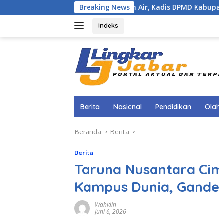
Langsung
ali Rasa Cinta Tanah Air, Kadis DPMD Kabupaten Bogor Bersa
Breaking News
ke
konten
Indeks
Berita
Nasional
Pendidikan
Ola
Beranda
Berita
Berita
Taruna Nusantara Ci
Kampus Dunia, Ganden
Wahidin
Juni 6, 2026