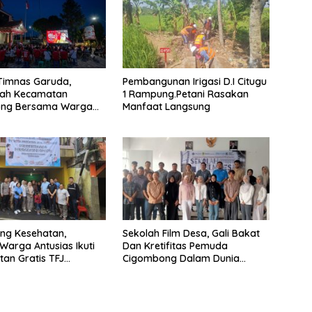
Timnas Garuda,
Pembangunan Irigasi D.I Citugu
tah Kecamatan
1 Rampung.Petani Rasakan
ng Bersama Warga
Manfaat Langsung
Nobar
ng Kesehatan,
Sekolah Film Desa, Gali Bakat
Warga Antusias Ikuti
Dan Kretifitas Pemuda
an Gratis TFJ
Cigombong Dalam Dunia
Cinema