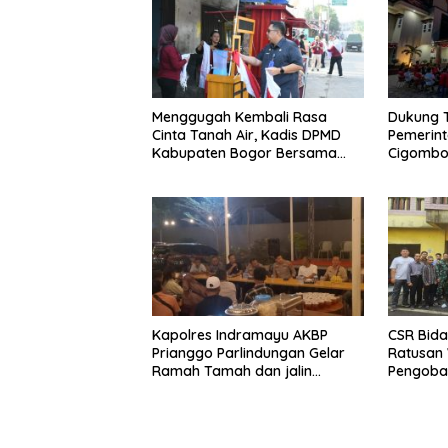
Menggugah Kembali Rasa
Dukung 
Cinta Tanah Air, Kadis DPMD
Pemerin
Kabupaten Bogor Bersama
Cigombo
Camat Cigombong Bagi Bagi
Adakan 
Bendera Merah Putih Kepada
Masyarakat Dan Pengguna
Jalan.
Kapolres Indramayu AKBP
CSR Bida
Prianggo Parlindungan Gelar
Ratusan 
Ramah Tamah dan jalin
Pengobat
sinergitas Bersama Awak
Ciherang
Media