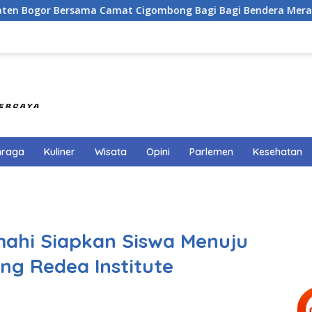
ma Camat Cigombong Bagi Bagi Bendera Merah Putih Kepada M
hraga
Kuliner
Wisata
Opini
Parlemen
Kesehatan
mahi Siapkan Siswa Menuju
g Redea Institute