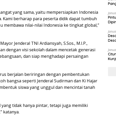
Pang
emangat yang sama, yaitu mempersiapkan Indonesia
Janua
Pint
a. Kami berharap para peserta didik dapat tumbuh
Dipi
membawa nilai-nilai Indonesia ke tingkat global,”
Janua
Desa
Desa
yor Jenderal TNI Ardiansyah, S.Sos., M.I.P.,
an dengan visi sekolah dalam mencetak generasi
Janua
Citu
ebangsaan, dan siap menghadapi persaingan
Kunj
arus berjalan beriringan dengan pembentukan
okoh bangsa seperti Jenderal Sudirman dan Ki Hajar
mbentuk siswa yang unggul dan mencintai tanah
ang tidak hanya pintar, tetapi juga memiliki
” katanya.