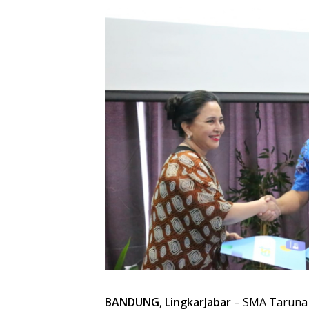
BANDUNG
,
LingkarJabar
– SMA Taruna 