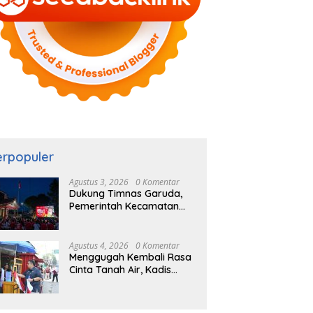
erpopuler
Agustus 3, 2026
0 Komentar
Dukung Timnas Garuda,
Pemerintah Kecamatan
Cigombong Bersama
Warga Adakan Nobar
Agustus 4, 2026
0 Komentar
Menggugah Kembali Rasa
Cinta Tanah Air, Kadis
DPMD Kabupaten Bogor
Bersama Camat
Cigombong Bagi Bagi