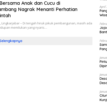
Bersama Anak dan Cucu di
April
ambang Nagrak Menanti Perhatian
Pang
intah
Wisa
 Lingkarjabar – Di tengah hiruk pikuk pembangunan, masih ada
Febru
hidupan memilukan yang nyaris…
Jojo
Bant
Febru
Selengkapnya
Sam
Pang
Janua
Pint
Dipi
Janua
Desa
Desa
Janua
Citu
Kunj