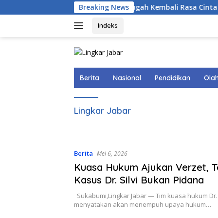
Langsung
Breaking News
Menggugah Kembali Rasa Cinta Tanah 
ke
konten
Indeks
Berita
Nasional
Pendidikan
Ola
Lingkar Jabar
Berita
Mei 6, 2026
Kuasa Hukum Ajukan Verzet, 
Kasus Dr. Silvi Bukan Pidana
Sukabumi,Lingkar Jabar — Tim kuasa hukum Dr. S
menyatakan akan menempuh upaya hukum…