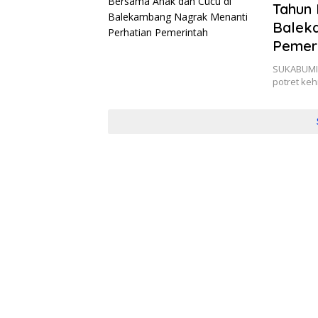
Tahun 
Balek
Pemer
SUKABUMI,
potret ke