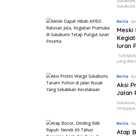
Sukabumi, 
Sukabumi m
Berita
Apr
Meski 
Kegiat
Iuran 
SUKABUMI,
yang dite
Berita
Apr
Aksi P
Jalan
Sukabumi, 
Tenjojaya
Berita
Se
Atap B