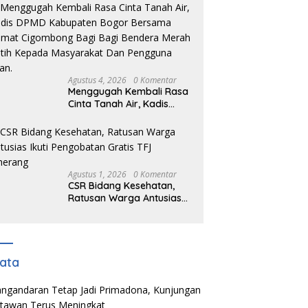
Warga Adakan Nobar
Agustus 4, 2026
0 Komentar
Menggugah Kembali Rasa
Cinta Tanah Air, Kadis
DPMD Kabupaten Bogor
Bersama Camat
Cigombong Bagi Bagi
Bendera Merah Putih
Kepada Masyarakat Dan
Agustus 1, 2026
0 Komentar
Pengguna Jalan.
CSR Bidang Kesehatan,
Ratusan Warga Antusias
Ikuti Pengobatan Gratis
TFJ Ciherang
ata