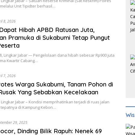
Lingkar Jabar – Satuan Reserse Kriminal (Sat Reskrim) Polres
elalui Unit Tipidter berhasil…
il 8, 2026
Dapat Hibah APBD Ratusan Juta,
an Pramuka di Sukabumi Tetap Pungut
Peserta
 Lingkar Jabar — Pengelolaan dana hibah sebesar Rp900 juta
rima Kwartir Cabang…
il 7, 2026
rotes Warga Sukabumi, Tanam Pohon di
 Rusak Yang Sebabkan Kecelakaan
Lingkar Jabar – Kondisi memprihatinkan terjadi di ruas jalan
, tepatnya di Kampung Kebon…
Wis
ptember 29, 2025
ocor, Dinding Bilik Rapuh: Nenek 69