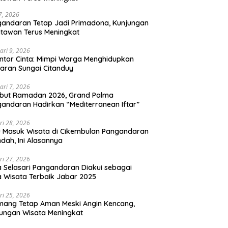
 7, 2026
andaran Tetap Jadi Primadona, Kunjungan
tawan Terus Meningkat
ari 9, 2026
ntor Cinta: Mimpi Warga Menghidupkan
aran Sungai Citanduy
ari 7, 2026
but Ramadan 2026, Grand Palma
andaran Hadirkan “Mediterranean Iftar”
ri 28, 2026
u Masuk Wisata di Cikembulan Pangandaran
ndah, Ini Alasannya
ri 27, 2026
 Selasari Pangandaran Diakui sebagai
 Wisata Terbaik Jabar 2025
ri 25, 2026
mang Tetap Aman Meski Angin Kencang,
ungan Wisata Meningkat