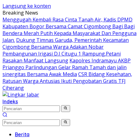
Langsung ke konten
Breaking News
Menggugah Kembali Rasa Cinta Tanah Air, Kadis DPMD
Kabupaten Bogor Bersama Camat Cigombong Bagi Bagi
Bendera Merah Putih Kepada Masyarakat Dan Pengguna
Jalan.
Dukung Timnas Garuda, Pemerintah Kecamatan
Cigombong Bersama Warga Adakan Nobar
Pembangunan Irigasi D.I Citugu 1 Rampung.Petani
Rasakan Manfaat Langsung
Kapolres Indramayu AKBP
Prianggo Parlindungan Gelar Ramah Tamah dan jalin
sinergitas Bersama Awak Media
CSR Bidang Kesehatan,
Ratusan Warga Antusias Ikuti Pengobatan Gratis TFJ
Ciherang
Indeks
Berita