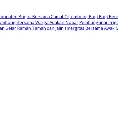
Kabupaten Bogor Bersama Camat Cigombong Bagi Bagi Ben
gombong Bersama Warga Adakan Nobar
Pembangunan Iriga
an Gelar Ramah Tamah dan jalin sinergitas Bersama Awak 