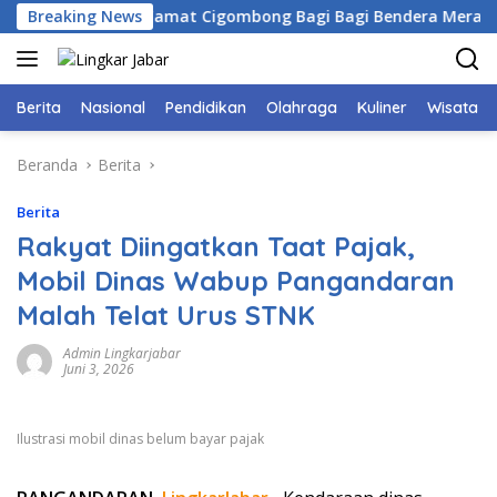
Langsung
gor Bersama Camat Cigombong Bagi Bagi Bendera Merah Putih
Breaking News
ke
konten
Berita
Nasional
Pendidikan
Olahraga
Kuliner
Wisata
Beranda
Berita
Berita
Rakyat Diingatkan Taat Pajak,
Mobil Dinas Wabup Pangandaran
Malah Telat Urus STNK
Admin Lingkarjabar
Juni 3, 2026
Ilustrasi mobil dinas belum bayar pajak