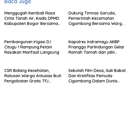
Baca Juga
Menggugah Kembali Rasa
Dukung Timnas Garuda,
Cinta Tanah Air, Kadis DPMD
Pemerintah Kecamatan
Kabupaten Bogor Bersama
Cigombong Bersama Warga
Camat Cigombong Bagi Bagi
Adakan Nobar
Bendera Merah Putih Kepada
Masyarakat Dan Pengguna
Pembangunan Irigasi D.I
Kapolres Indramayu AKBP
Jalan.
Citugu 1 Rampung.Petani
Prianggo Parlindungan Gelar
Rasakan Manfaat Langsung
Ramah Tamah dan jalin
sinergitas Bersama Awak
Media
CSR Bidang Kesehatan,
Sekolah Film Desa, Gali Bakat
Ratusan Warga Antusias Ikuti
Dan Kretifitas Pemuda
Pengobatan Gratis TFJ
Cigombong Dalam Dunia
Ciherang
Cinema