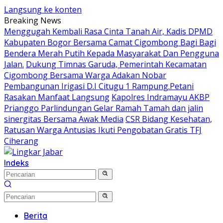
Langsung ke konten
Breaking News
Menggugah Kembali Rasa Cinta Tanah Air, Kadis DPMD
Kabupaten Bogor Bersama Camat Cigombong Bagi Bagi
Bendera Merah Putih Kepada Masyarakat Dan Pengguna
Jalan.
Dukung Timnas Garuda, Pemerintah Kecamatan
Cigombong Bersama Warga Adakan Nobar
Pembangunan Irigasi D.I Citugu 1 Rampung.Petani
Rasakan Manfaat Langsung
Kapolres Indramayu AKBP
Prianggo Parlindungan Gelar Ramah Tamah dan jalin
sinergitas Bersama Awak Media
CSR Bidang Kesehatan,
Ratusan Warga Antusias Ikuti Pengobatan Gratis TFJ
Ciherang
Indeks
Berita