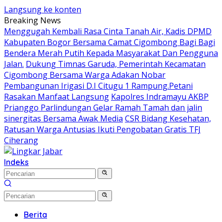
Langsung ke konten
Breaking News
Menggugah Kembali Rasa Cinta Tanah Air, Kadis DPMD
Kabupaten Bogor Bersama Camat Cigombong Bagi Bagi
Bendera Merah Putih Kepada Masyarakat Dan Pengguna
Jalan.
Dukung Timnas Garuda, Pemerintah Kecamatan
Cigombong Bersama Warga Adakan Nobar
Pembangunan Irigasi D.I Citugu 1 Rampung.Petani
Rasakan Manfaat Langsung
Kapolres Indramayu AKBP
Prianggo Parlindungan Gelar Ramah Tamah dan jalin
sinergitas Bersama Awak Media
CSR Bidang Kesehatan,
Ratusan Warga Antusias Ikuti Pengobatan Gratis TFJ
Ciherang
Indeks
Berita