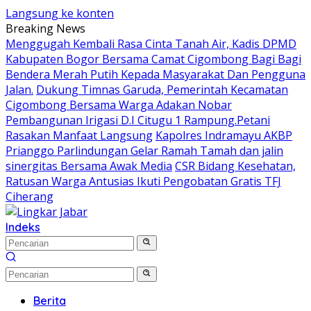
Langsung ke konten
Breaking News
Menggugah Kembali Rasa Cinta Tanah Air, Kadis DPMD
Kabupaten Bogor Bersama Camat Cigombong Bagi Bagi
Bendera Merah Putih Kepada Masyarakat Dan Pengguna
Jalan.
Dukung Timnas Garuda, Pemerintah Kecamatan
Cigombong Bersama Warga Adakan Nobar
Pembangunan Irigasi D.I Citugu 1 Rampung.Petani
Rasakan Manfaat Langsung
Kapolres Indramayu AKBP
Prianggo Parlindungan Gelar Ramah Tamah dan jalin
sinergitas Bersama Awak Media
CSR Bidang Kesehatan,
Ratusan Warga Antusias Ikuti Pengobatan Gratis TFJ
Ciherang
Indeks
Berita