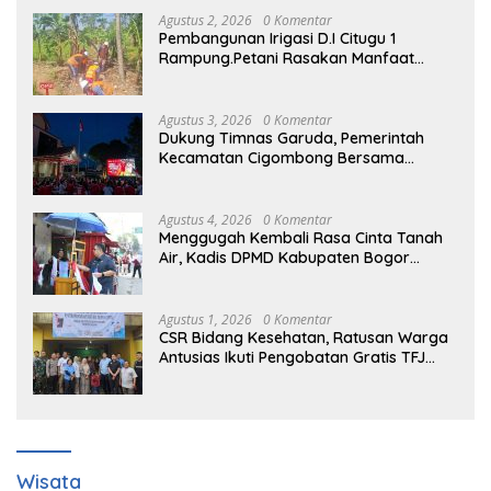
Agustus 2, 2026
0 Komentar
Pembangunan Irigasi D.I Citugu 1
Rampung.Petani Rasakan Manfaat
Langsung
Agustus 3, 2026
0 Komentar
Dukung Timnas Garuda, Pemerintah
Kecamatan Cigombong Bersama
Warga Adakan Nobar
Agustus 4, 2026
0 Komentar
Menggugah Kembali Rasa Cinta Tanah
Air, Kadis DPMD Kabupaten Bogor
Bersama Camat Cigombong Bagi Bagi
Bendera Merah Putih Kepada
Masyarakat Dan Pengguna Jalan.
Agustus 1, 2026
0 Komentar
CSR Bidang Kesehatan, Ratusan Warga
Antusias Ikuti Pengobatan Gratis TFJ
Ciherang
Wisata