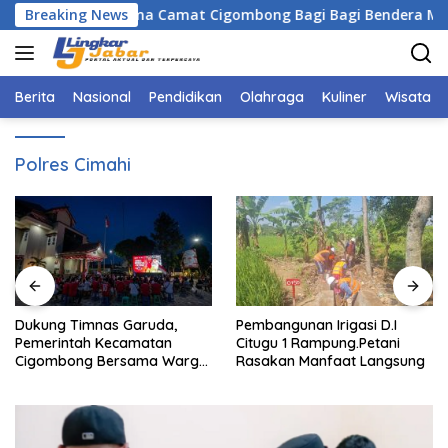
Langsung
Bogor Bersama Camat Cigombong Bagi Bagi Bendera Merah Put
Breaking News
ke
konten
Berita
Nasional
Pendidikan
Olahraga
Kuliner
Wisata
Polres Cimahi
Dukung Timnas Garuda,
Pembangunan Irigasi D.I
Pemerintah Kecamatan
Citugu 1 Rampung.Petani
Cigombong Bersama Warga
Rasakan Manfaat Langsung
Adakan Nobar