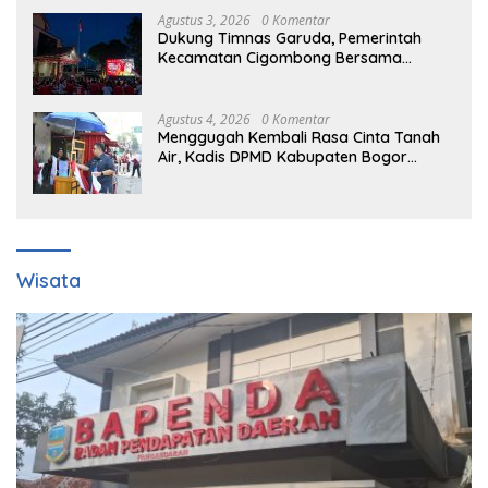
Agustus 3, 2026
0 Komentar
Dukung Timnas Garuda, Pemerintah
Kecamatan Cigombong Bersama
Warga Adakan Nobar
Agustus 4, 2026
0 Komentar
Menggugah Kembali Rasa Cinta Tanah
Air, Kadis DPMD Kabupaten Bogor
Bersama Camat Cigombong Bagi Bagi
Bendera Merah Putih Kepada
Masyarakat Dan Pengguna Jalan.
Wisata