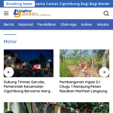
Langsung
ten Bogor Bersama Camat Cigombong Bagi Bagi Bendera Merah
Breaking News
ke
konten
Berita
Nasional
Pendidikan
Olahraga
Kuliner
Wisata
Motor
Dukung Timnas Garuda,
Pembangunan Irigasi D.I
Pemerintah Kecamatan
Citugu 1 Rampung.Petani
Cigombong Bersama Warga
Rasakan Manfaat Langsung
Adakan Nobar