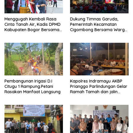
Menggugah Kembali Rasa
Dukung Timnas Garuda,
Cinta Tanah Air, Kadis DPMD
Pemerintah Kecamatan
Kabupaten Bogor Bersama
Cigombong Bersama Warga
Camat Cigombong Bagi Bagi
Adakan Nobar
Bendera Merah Putih Kepada
Masyarakat Dan Pengguna
Jalan.
Pembangunan Irigasi D.I
Kapolres Indramayu AKBP
Citugu 1 Rampung.Petani
Prianggo Parlindungan Gelar
Rasakan Manfaat Langsung
Ramah Tamah dan jalin
sinergitas Bersama Awak
Media