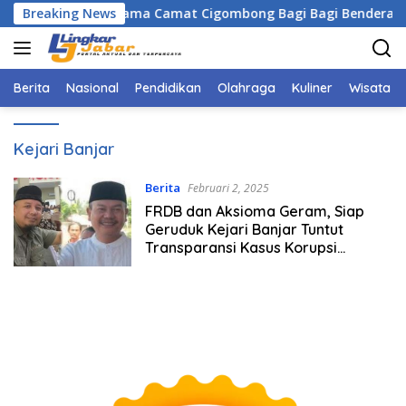
Langsung
aten Bogor Bersama Camat Cigombong Bagi Bagi Bendera Mera
Breaking News
ke
konten
Berita
Nasional
Pendidikan
Olahraga
Kuliner
Wisata
Kejari Banjar
Berita
Februari 2, 2025
FRDB dan Aksioma Geram, Siap
Geruduk Kejari Banjar Tuntut
Transparansi Kasus Korupsi
Tunjangan DPRD