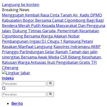
Langsung ke konten
Breaking News
Menggugah Kembali Rasa Cinta Tanah Air, Kadis DPMD
Kabupaten Bogor Bersama Camat Cigombong Bagi Bagi
Bendera Merah Putih Kepada Masyarakat Dan Pengguna
Jalan.
Dukung Timnas Garuda, Pemerintah Kecamatan
Cigombong Bersama Warga Adakan Nobar
Pembangunan Irigasi D.I Citugu 1 Rampung.Petani
Rasakan Manfaat Langsung
Kapolres Indramayu AKBP
Prianggo Parlindungan Gelar Ramah Tamah dan jalin
sinergitas Bersama Awak Media
CSR Bidang Kesehatan,
Ratusan Warga Antusias Ikuti Pengobatan Gratis TFJ
Ciherang
Indeks
Berita