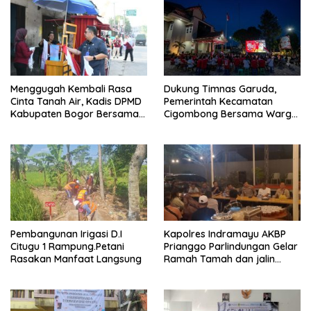
Menggugah Kembali Rasa
Dukung Timnas Garuda,
Cinta Tanah Air, Kadis DPMD
Pemerintah Kecamatan
Kabupaten Bogor Bersama
Cigombong Bersama Warga
Camat Cigombong Bagi Bagi
Adakan Nobar
Bendera Merah Putih Kepada
Masyarakat Dan Pengguna
Jalan.
Pembangunan Irigasi D.I
Kapolres Indramayu AKBP
Citugu 1 Rampung.Petani
Prianggo Parlindungan Gelar
Rasakan Manfaat Langsung
Ramah Tamah dan jalin
sinergitas Bersama Awak
Media