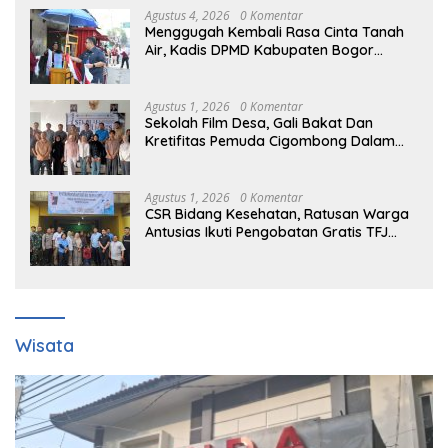
Agustus 4, 2026
0 Komentar
Menggugah Kembali Rasa Cinta Tanah
Air, Kadis DPMD Kabupaten Bogor
Bersama Camat Cigombong Bagi Bagi
Bendera Merah Putih Kepada
Masyarakat Dan Pengguna Jalan.
Agustus 1, 2026
0 Komentar
Sekolah Film Desa, Gali Bakat Dan
Kretifitas Pemuda Cigombong Dalam
Dunia Cinema
Agustus 1, 2026
0 Komentar
CSR Bidang Kesehatan, Ratusan Warga
Antusias Ikuti Pengobatan Gratis TFJ
Ciherang
Wisata