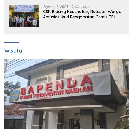
Bendera Merah Putih Kepada
Masyarakat Dan Pengguna Jalan.
Agustus 1, 2026
0 Komentar
CSR Bidang Kesehatan, Ratusan Warga
Antusias Ikuti Pengobatan Gratis TFJ
Ciherang
Wisata