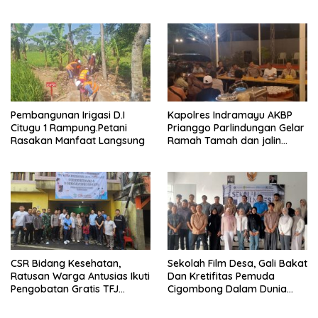
Camat Cigombong Bagi Bagi
Adakan Nobar
Bendera Merah Putih Kepada
Masyarakat Dan Pengguna
Jalan.
Pembangunan Irigasi D.I
Kapolres Indramayu AKBP
Citugu 1 Rampung.Petani
Prianggo Parlindungan Gelar
Rasakan Manfaat Langsung
Ramah Tamah dan jalin
sinergitas Bersama Awak
Media
CSR Bidang Kesehatan,
Sekolah Film Desa, Gali Bakat
Ratusan Warga Antusias Ikuti
Dan Kretifitas Pemuda
Pengobatan Gratis TFJ
Cigombong Dalam Dunia
Ciherang
Cinema