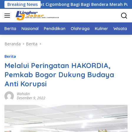
Langsung
ama Camat Cigombong Bagi Bagi Bendera Merah Putih Kepada 
Breaking News
ke
konten
Berita
Nasional
Pendidikan
Olahraga
Kuliner
Wisata
Beranda
Berita
Berita
Melalui Peringatan HAKORDIA,
Pemkab Bogor Dukung Budaya
Anti Korupsi
Wahidin
Desember 9, 2022