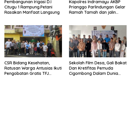
Pembangunan Irigasi D.I
Kapolres Indramayu AKBP
Citugu 1 Rampung.Petani
Prianggo Parlindungan Gelar
Rasakan Manfaat Langsung
Ramah Tamah dan jalin
sinergitas Bersama Awak
Media
CSR Bidang Kesehatan,
Sekolah Film Desa, Gali Bakat
Ratusan Warga Antusias Ikuti
Dan Kretifitas Pemuda
Pengobatan Gratis TFJ
Cigombong Dalam Dunia
Ciherang
Cinema