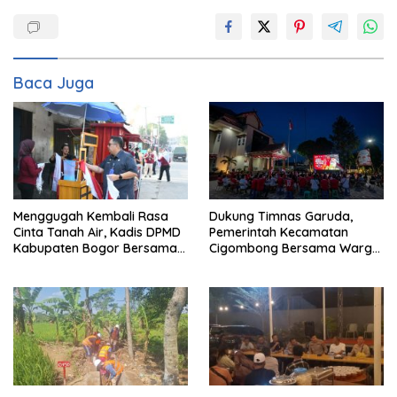
Baca Juga
Menggugah Kembali Rasa
Dukung Timnas Garuda,
Cinta Tanah Air, Kadis DPMD
Pemerintah Kecamatan
Kabupaten Bogor Bersama
Cigombong Bersama Warga
Camat Cigombong Bagi Bagi
Adakan Nobar
Bendera Merah Putih Kepada
Masyarakat Dan Pengguna
Jalan.