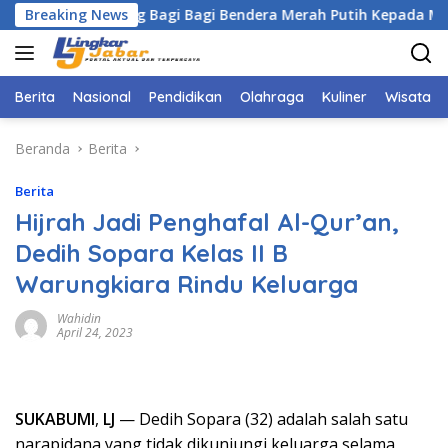
Langsung
Cigombong Bagi Bagi Bendera Merah Putih Kepada Masyarakat
Breaking News
ke
konten
Berita
Nasional
Pendidikan
Olahraga
Kuliner
Wisata
Beranda
Berita
Berita
Hijrah Jadi Penghafal Al-Qur’an,
Dedih Sopara Kelas II B
Warungkiara Rindu Keluarga
Wahidin
April 24, 2023
SUKABUMI
,
LJ
— Dedih Sopara (32) adalah salah satu
narapidana yang tidak dikunjungi keluarga selama