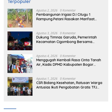
Terpopuler
Agustus 2, 2026
0 Komentar
Pembangunan Irigasi D.I Citugu 1
Rampung.Petani Rasakan Manfaat
Langsung
Agustus 3, 2026
0 Komentar
Dukung Timnas Garuda, Pemerintah
Kecamatan Cigombong Bersama
Warga Adakan Nobar
Agustus 4, 2026
0 Komentar
Menggugah Kembali Rasa Cinta Tanah
Air, Kadis DPMD Kabupaten Bogor
Bersama Camat Cigombong Bagi Bagi
Bendera Merah Putih Kepada
Masyarakat Dan Pengguna Jalan.
Agustus 1, 2026
0 Komentar
CSR Bidang Kesehatan, Ratusan Warga
Antusias Ikuti Pengobatan Gratis TFJ
Ciherang