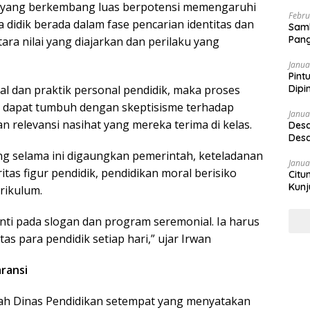
su yang berkembang luas berpotensi memengaruhi
Febru
ta didik berada dalam fase pencarian identitas dan
Sam
Pang
ara nilai yang diajarkan dan perilaku yang
Janua
Pint
Dipi
ral dan praktik personal pendidik, maka proses
swa dapat tumbuh dengan skeptisisme terhadap
Janua
 relevansi nasihat yang mereka terima di kelas.
Desa
Desa
ng selama ini digaungkan pemerintah, keteladanan
Janua
tas figur pendidik, pendidikan moral berisiko
Citu
Kunj
rikulum.
enti pada slogan dan program seremonial. Ia harus
tas para pendidik setiap hari,” ujar Irwan
ransi
gkah Dinas Pendidikan setempat yang menyatakan