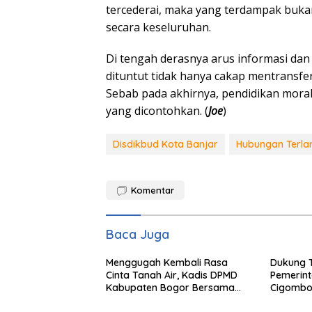
tercederai, maka yang terdampak bukan
secara keseluruhan.
Di tengah derasnya arus informasi dan 
dituntut tidak hanya cakap mentransfer
Sebab pada akhirnya, pendidikan moral
yang dicontohkan. (
Joe
)
Disdikbud Kota Banjar
Hubungan Terla
Komentar
Baca Juga
Menggugah Kembali Rasa
Dukung 
Cinta Tanah Air, Kadis DPMD
Pemerin
Kabupaten Bogor Bersama
Cigombo
Camat Cigombong Bagi Bagi
Adakan 