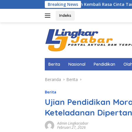
Langsung
Menggugah Kembali Rasa Cinta Tanah Air, Kadi
Breaking News
ke
konten
Indeks
Berita
Nasional
Pendidikan
Ola
Beranda
Berita
Berita
Ujian Pendidikan Mora
Keteladanan Diperta
Admin Lingkarjabar
Februari 27, 2026