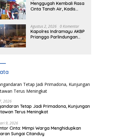
Menggugah Kembali Rasa
Cinta Tanah Air, Kadis
DPMD Kabupaten Bogor
Bersama Camat
Cigombong Bagi Bagi
Agustus 2, 2026
0 Komentar
Bendera Merah Putih
Kapolres Indramayu AKBP
Kepada Masyarakat Dan
Prianggo Parlindungan
Pengguna Jalan.
Gelar Ramah Tamah dan
jalin sinergitas Bersama
Awak Media
ata
 7, 2026
andaran Tetap Jadi Primadona, Kunjungan
tawan Terus Meningkat
ari 9, 2026
ntor Cinta: Mimpi Warga Menghidupkan
aran Sungai Citanduy