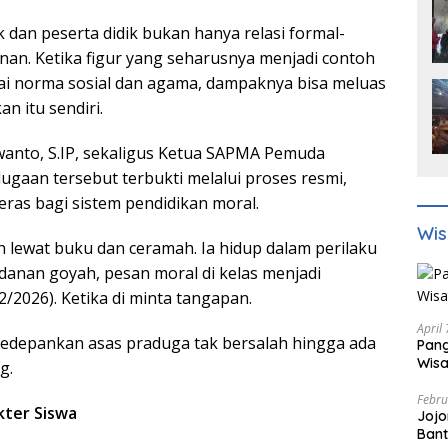
ik dan peserta didik bukan hanya relasi formal-
adanan. Ketika figur yang seharusnya menjadi contoh
rai norma sosial dan agama, dampaknya bisa meluas
n itu sendiri.
rwanto, S.IP, sekaligus Ketua SAPMA Pemuda
dugaan tersebut terbukti melalui proses resmi,
ras bagi sistem pendidikan moral.
Wis
n lewat buku dan ceramah. Ia hidup dalam perilaku
ladanan goyah, pesan moral di kelas menjadi
2/2026). Ketika di minta tangapan.
April
edepankan asas praduga tak bersalah hingga ada
Pang
Wisa
g.
Febru
ter Siswa
Jojo
Bant