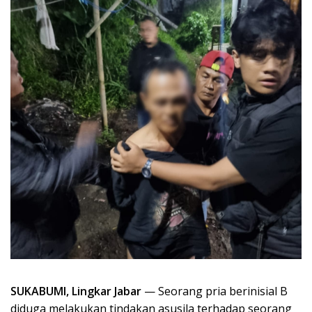
SUKABUMI, Lingkar Jabar
— Seorang pria berinisial B
diduga melakukan tindakan asusila terhadap seorang