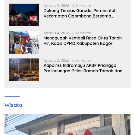
Agustus 3, 2026
0 Komentar
Dukung Timnas Garuda, Pemerintah
Kecamatan Cigombong Bersama
Warga Adakan Nobar
Agustus 4, 2026
0 Komentar
Menggugah Kembali Rasa Cinta Tanah
Air, Kadis DPMD Kabupaten Bogor
Bersama Camat Cigombong Bagi Bagi
Bendera Merah Putih Kepada
Masyarakat Dan Pengguna Jalan.
Agustus 2, 2026
0 Komentar
Kapolres Indramayu AKBP Prianggo
Parlindungan Gelar Ramah Tamah dan
jalin sinergitas Bersama Awak Media
Wisata