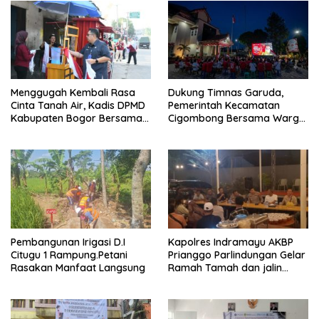
Menggugah Kembali Rasa
Dukung Timnas Garuda,
Cinta Tanah Air, Kadis DPMD
Pemerintah Kecamatan
Kabupaten Bogor Bersama
Cigombong Bersama Warga
Camat Cigombong Bagi Bagi
Adakan Nobar
Bendera Merah Putih Kepada
Masyarakat Dan Pengguna
Jalan.
Pembangunan Irigasi D.I
Kapolres Indramayu AKBP
Citugu 1 Rampung.Petani
Prianggo Parlindungan Gelar
Rasakan Manfaat Langsung
Ramah Tamah dan jalin
sinergitas Bersama Awak
Media