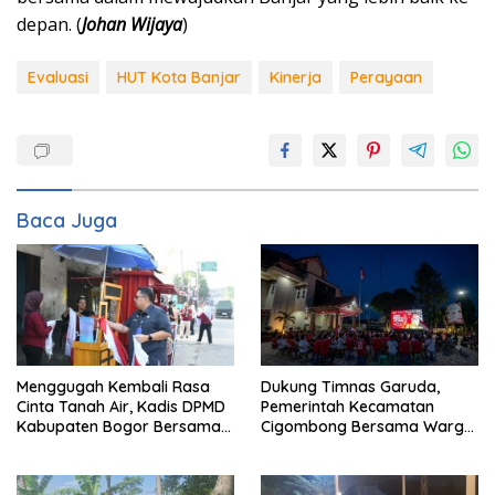
depan. (
Johan Wijaya
)
Evaluasi
HUT Kota Banjar
Kinerja
Perayaan
Baca Juga
Menggugah Kembali Rasa
Dukung Timnas Garuda,
Cinta Tanah Air, Kadis DPMD
Pemerintah Kecamatan
Kabupaten Bogor Bersama
Cigombong Bersama Warga
Camat Cigombong Bagi Bagi
Adakan Nobar
Bendera Merah Putih Kepada
Masyarakat Dan Pengguna