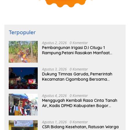
Terpopuler
Agustus 2, 2026
0 Komentar
Pembangunan Irigasi D.I Citugu 1
Rampung.Petani Rasakan Manfaat
Langsung
Agustus 3, 2026
0 Komentar
Dukung Timnas Garuda, Pemerintah
Kecamatan Cigombong Bersama
Warga Adakan Nobar
Agustus 4, 2026
0 Komentar
Menggugah Kembali Rasa Cinta Tanah
Air, Kadis DPMD Kabupaten Bogor
Bersama Camat Cigombong Bagi Bagi
Bendera Merah Putih Kepada
Masyarakat Dan Pengguna Jalan.
Agustus 1, 2026
0 Komentar
CSR Bidang Kesehatan, Ratusan Warga