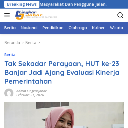
Langsung
h Kepada Masyarakat Dan Pengguna Jalan.
Breaking News
Dukung Tim
ke
konten
Berita
Nasional
Pendidikan
Olahraga
Kuliner
Wisata
Beranda
Berita
Berita
Tak Sekadar Perayaan, HUT ke-23
Banjar Jadi Ajang Evaluasi Kinerja
Pemerintahan
Admin Lingkarjabar
Februari 21, 2026