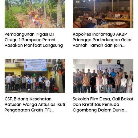
Jalan.
Pembangunan Irigasi D.I
Kapolres Indramayu AKBP
Citugu 1 Rampung.Petani
Prianggo Parlindungan Gelar
Rasakan Manfaat Langsung
Ramah Tamah dan jalin
sinergitas Bersama Awak
Media
CSR Bidang Kesehatan,
Sekolah Film Desa, Gali Bakat
Ratusan Warga Antusias Ikuti
Dan Kretifitas Pemuda
Pengobatan Gratis TFJ
Cigombong Dalam Dunia
Ciherang
Cinema