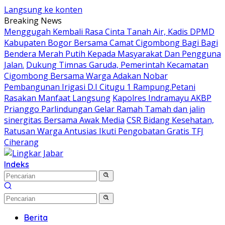
Langsung ke konten
Breaking News
Menggugah Kembali Rasa Cinta Tanah Air, Kadis DPMD
Kabupaten Bogor Bersama Camat Cigombong Bagi Bagi
Bendera Merah Putih Kepada Masyarakat Dan Pengguna
Jalan.
Dukung Timnas Garuda, Pemerintah Kecamatan
Cigombong Bersama Warga Adakan Nobar
Pembangunan Irigasi D.I Citugu 1 Rampung.Petani
Rasakan Manfaat Langsung
Kapolres Indramayu AKBP
Prianggo Parlindungan Gelar Ramah Tamah dan jalin
sinergitas Bersama Awak Media
CSR Bidang Kesehatan,
Ratusan Warga Antusias Ikuti Pengobatan Gratis TFJ
Ciherang
Indeks
Berita