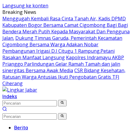
Langsung ke konten
Breaking News
Menggugah Kembali Rasa Cinta Tanah Air, Kadis DPMD
Kabupaten Bogor Bersama Camat Cigombong Bagi Bagi
Bendera Merah Putih Kepada Masyarakat Dan Pengguna
Jalan.
Dukung Timnas Garuda, Pemerintah Kecamatan
Cigombong Bersama Warga Adakan Nobar
Pembangunan Irigasi D.I Citugu 1 Rampung.Petani
Rasakan Manfaat Langsung
Kapolres Indramayu AKBP
Prianggo Parlindungan Gelar Ramah Tamah dan jalin
sinergitas Bersama Awak Media
CSR Bidang Kesehatan,
Ratusan Warga Antusias Ikuti Pengobatan Gratis TFJ
Ciherang
Indeks
Berita