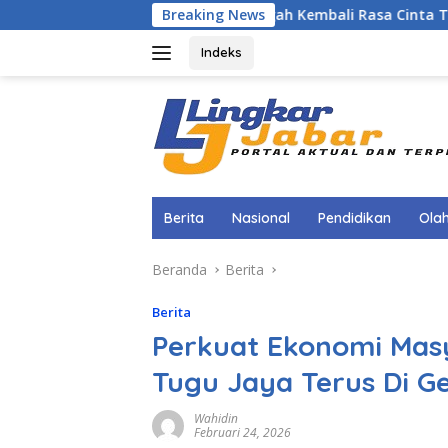
Langsung
Menggugah Kembali Rasa Cinta Tanah Air, Kadis D
Breaking News
ke
konten
Indeks
Berita
Nasional
Pendidikan
Ola
Beranda
Berita
Berita
Perkuat Ekonomi Mas
Tugu Jaya Terus Di 
Wahidin
Februari 24, 2026