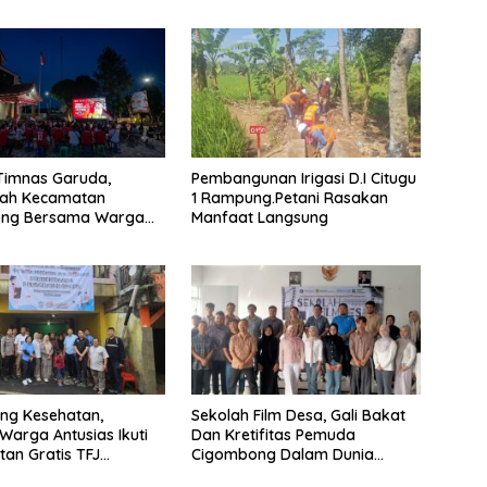
Timnas Garuda,
Pembangunan Irigasi D.I Citugu
tah Kecamatan
1 Rampung.Petani Rasakan
ng Bersama Warga
Manfaat Langsung
Nobar
ng Kesehatan,
Sekolah Film Desa, Gali Bakat
Warga Antusias Ikuti
Dan Kretifitas Pemuda
an Gratis TFJ
Cigombong Dalam Dunia
Cinema