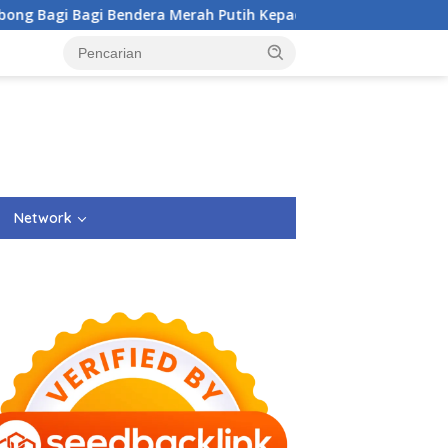
dera Merah Putih Kepada Masyarakat Dan Pengguna Jalan.
Network