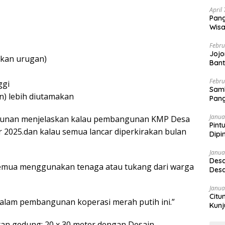
April
Pang
Wisa
Febru
Jojo
hkan urugan)
Bant
Febru
ggi
Sam
n) lebih diutamakan
Pang
Janua
ngunan menjelaskan kalau pembangunan KMP Desa
Pint
r 2025.dan kalau semua lancar diperkirakan bulan
Dipi
Janua
Desa
emua menggunakan tenaga atau tukang dari warga
Desa
Janua
Citu
 dalam pembangunan koperasi merah putih ini.”
Kunj
an gedung: 20 x 30 meter dengan Desain