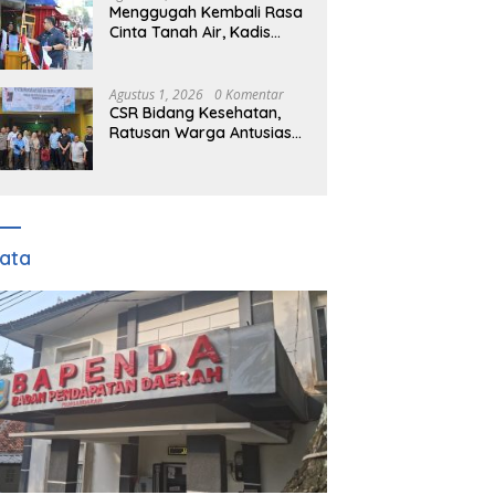
Menggugah Kembali Rasa
Cinta Tanah Air, Kadis
DPMD Kabupaten Bogor
Bersama Camat
Cigombong Bagi Bagi
Agustus 1, 2026
0 Komentar
Bendera Merah Putih
CSR Bidang Kesehatan,
Kepada Masyarakat Dan
Ratusan Warga Antusias
Pengguna Jalan.
Ikuti Pengobatan Gratis
TFJ Ciherang
ata