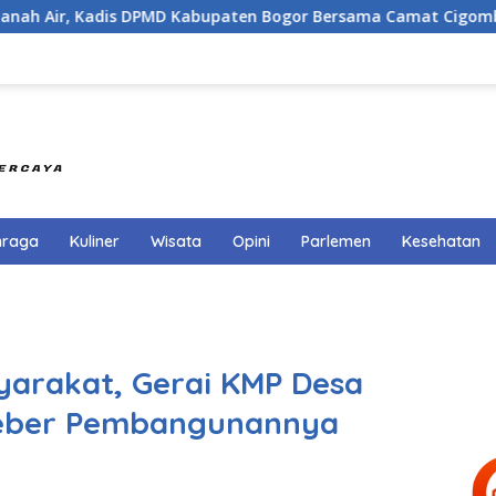
PMD Kabupaten Bogor Bersama Camat Cigombong Bagi Bagi Ben
hraga
Kuliner
Wisata
Opini
Parlemen
Kesehatan
yarakat, Gerai KMP Desa
Geber Pembangunannya