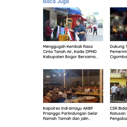
Baca Juga
Menggugah Kembali Rasa
Dukung 
Cinta Tanah Air, Kadis DPMD
Pemerin
Kabupaten Bogor Bersama
Cigombo
Camat Cigombong Bagi Bagi
Adakan 
Bendera Merah Putih Kepada
Masyarakat Dan Pengguna
Jalan.
Kapolres Indramayu AKBP
CSR Bida
Prianggo Parlindungan Gelar
Ratusan 
Ramah Tamah dan jalin
Pengobat
sinergitas Bersama Awak
Ciherang