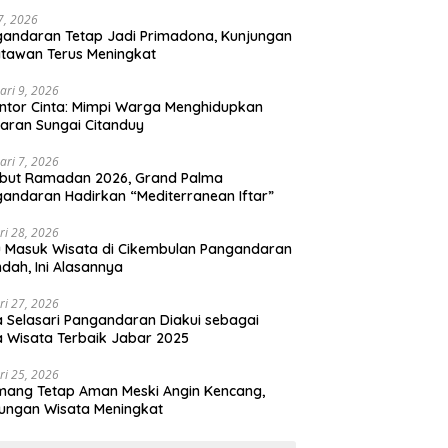
 7, 2026
andaran Tetap Jadi Primadona, Kunjungan
tawan Terus Meningkat
ari 9, 2026
ntor Cinta: Mimpi Warga Menghidupkan
aran Sungai Citanduy
ari 7, 2026
but Ramadan 2026, Grand Palma
andaran Hadirkan “Mediterranean Iftar”
ri 28, 2026
u Masuk Wisata di Cikembulan Pangandaran
ndah, Ini Alasannya
ri 27, 2026
 Selasari Pangandaran Diakui sebagai
 Wisata Terbaik Jabar 2025
ri 25, 2026
mang Tetap Aman Meski Angin Kencang,
ungan Wisata Meningkat