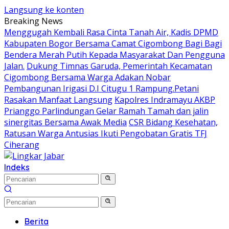
Langsung ke konten
Breaking News
Menggugah Kembali Rasa Cinta Tanah Air, Kadis DPMD
Kabupaten Bogor Bersama Camat Cigombong Bagi Bagi
Bendera Merah Putih Kepada Masyarakat Dan Pengguna
Jalan.
Dukung Timnas Garuda, Pemerintah Kecamatan
Cigombong Bersama Warga Adakan Nobar
Pembangunan Irigasi D.I Citugu 1 Rampung.Petani
Rasakan Manfaat Langsung
Kapolres Indramayu AKBP
Prianggo Parlindungan Gelar Ramah Tamah dan jalin
sinergitas Bersama Awak Media
CSR Bidang Kesehatan,
Ratusan Warga Antusias Ikuti Pengobatan Gratis TFJ
Ciherang
Indeks
Berita