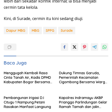
lebih dari sekadar konflik internal; ia bisa menjadi
cermin tata kelola.
Kini, di Surade, cermin itu kini sedang diuji.
Dapur MBG
MBG
SPPG
Surade
Baca Juga
Menggugah Kembali Rasa
Dukung Timnas Garuda,
Cinta Tanah Air, Kadis DPMD
Pemerintah Kecamatan
Kabupaten Bogor Bersama
Cigombong Bersama Warga
Camat Cigombong Bagi Bagi
Adakan Nobar
Bendera Merah Putih Kepada
Masyarakat Dan Pengguna
Pembangunan Irigasi D.I
Kapolres Indramayu AKBP
Jalan.
Citugu 1 Rampung.Petani
Prianggo Parlindungan Gelar
Rasakan Manfaat Langsung
Ramah Tamah dan jalin
sinergitas Bersama Awak