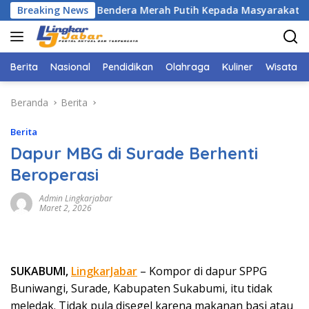
Langsung
 Bagi Bagi Bendera Merah Putih Kepada Masyarakat Dan Peng
Breaking News
ke
konten
Berita
Nasional
Pendidikan
Olahraga
Kuliner
Wisata
Beranda
Berita
Berita
Dapur MBG di Surade Berhenti
Beroperasi
Admin Lingkarjabar
Maret 2, 2026
SUKABUMI,
LingkarJabar
– Kompor di dapur SPPG
Buniwangi, Surade, Kabupaten Sukabumi, itu tidak
meledak. Tidak pula disegel karena makanan basi atau