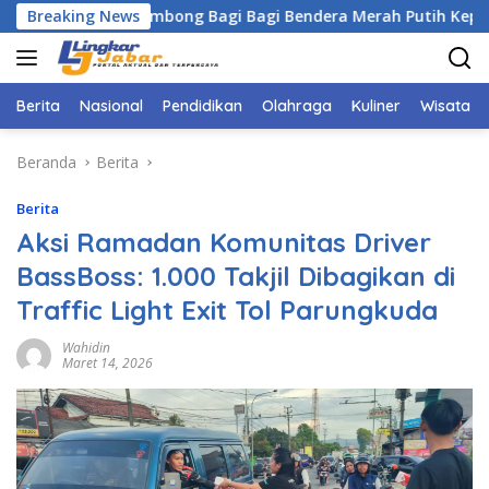
Langsung
amat Cigombong Bagi Bagi Bendera Merah Putih Kepada Masya
Breaking News
ke
konten
Berita
Nasional
Pendidikan
Olahraga
Kuliner
Wisata
Beranda
Berita
Berita
Aksi Ramadan Komunitas Driver
BassBoss: 1.000 Takjil Dibagikan di
Traffic Light Exit Tol Parungkuda
Wahidin
Maret 14, 2026