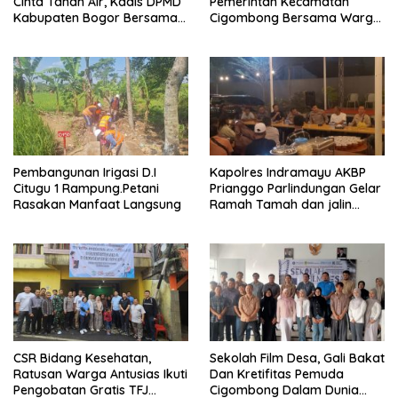
Cinta Tanah Air, Kadis DPMD
Pemerintah Kecamatan
Kabupaten Bogor Bersama
Cigombong Bersama Warga
Camat Cigombong Bagi Bagi
Adakan Nobar
Bendera Merah Putih Kepada
Masyarakat Dan Pengguna
Jalan.
Pembangunan Irigasi D.I
Kapolres Indramayu AKBP
Citugu 1 Rampung.Petani
Prianggo Parlindungan Gelar
Rasakan Manfaat Langsung
Ramah Tamah dan jalin
sinergitas Bersama Awak
Media
CSR Bidang Kesehatan,
Sekolah Film Desa, Gali Bakat
Ratusan Warga Antusias Ikuti
Dan Kretifitas Pemuda
Pengobatan Gratis TFJ
Cigombong Dalam Dunia