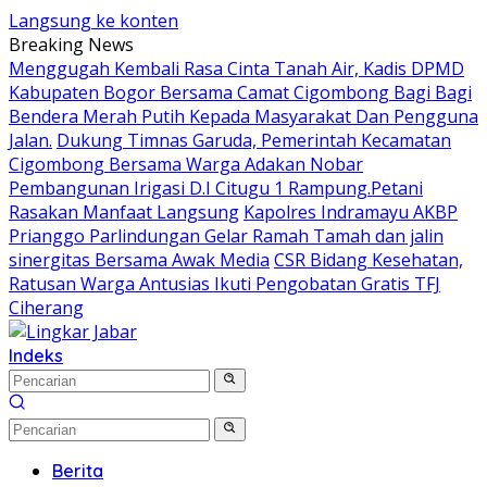
Langsung ke konten
Breaking News
Menggugah Kembali Rasa Cinta Tanah Air, Kadis DPMD
Kabupaten Bogor Bersama Camat Cigombong Bagi Bagi
Bendera Merah Putih Kepada Masyarakat Dan Pengguna
Jalan.
Dukung Timnas Garuda, Pemerintah Kecamatan
Cigombong Bersama Warga Adakan Nobar
Pembangunan Irigasi D.I Citugu 1 Rampung.Petani
Rasakan Manfaat Langsung
Kapolres Indramayu AKBP
Prianggo Parlindungan Gelar Ramah Tamah dan jalin
sinergitas Bersama Awak Media
CSR Bidang Kesehatan,
Ratusan Warga Antusias Ikuti Pengobatan Gratis TFJ
Ciherang
Indeks
Berita