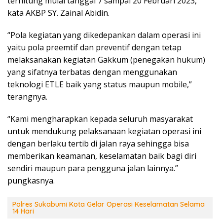
terhitung mulai tanggal 7 sampai 20 Februari 2023,”
kata AKBP SY. Zainal Abidin.
“Pola kegiatan yang dikedepankan dalam operasi ini
yaitu pola preemtif dan preventif dengan tetap
melaksanakan kegiatan Gakkum (penegakan hukum)
yang sifatnya terbatas dengan menggunakan
teknologi ETLE baik yang status maupun mobile,”
terangnya.
“Kami mengharapkan kepada seluruh masyarakat
untuk mendukung pelaksanaan kegiatan operasi ini
dengan berlaku tertib di jalan raya sehingga bisa
memberikan keamanan, keselamatan baik bagi diri
sendiri maupun para pengguna jalan lainnya.”
pungkasnya.
Polres Sukabumi Kota Gelar Operasi Keselamatan Selama
14 Hari