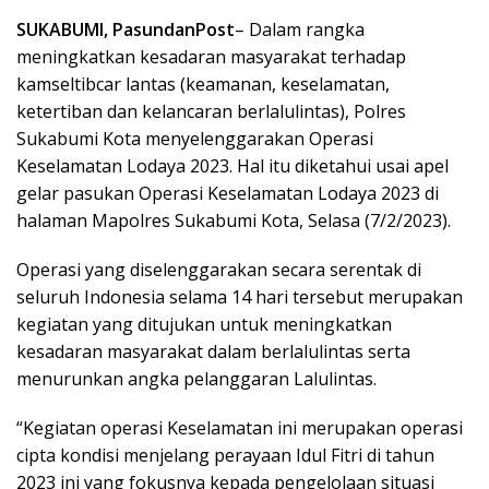
SUKABUMI, PasundanPost
– Dalam rangka
meningkatkan kesadaran masyarakat terhadap
kamseltibcar lantas (keamanan, keselamatan,
ketertiban dan kelancaran berlalulintas), Polres
Sukabumi Kota menyelenggarakan Operasi
Keselamatan Lodaya 2023. Hal itu diketahui usai apel
gelar pasukan Operasi Keselamatan Lodaya 2023 di
halaman Mapolres Sukabumi Kota, Selasa (7/2/2023).
Operasi yang diselenggarakan secara serentak di
seluruh Indonesia selama 14 hari tersebut merupakan
kegiatan yang ditujukan untuk meningkatkan
kesadaran masyarakat dalam berlalulintas serta
menurunkan angka pelanggaran Lalulintas.
“Kegiatan operasi Keselamatan ini merupakan operasi
cipta kondisi menjelang perayaan Idul Fitri di tahun
2023 ini yang fokusnya kepada pengelolaan situasi