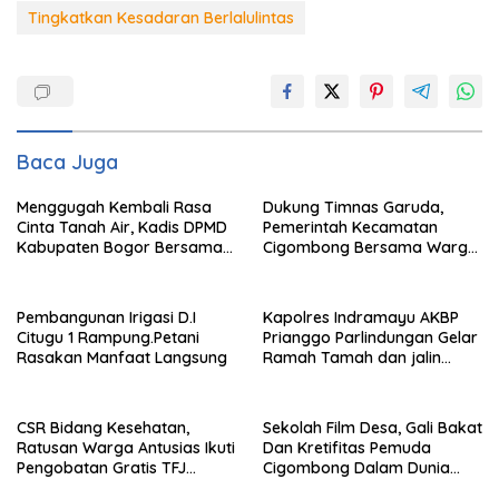
Tingkatkan Kesadaran Berlalulintas
Baca Juga
Menggugah Kembali Rasa
Dukung Timnas Garuda,
Cinta Tanah Air, Kadis DPMD
Pemerintah Kecamatan
Kabupaten Bogor Bersama
Cigombong Bersama Warga
Camat Cigombong Bagi Bagi
Adakan Nobar
Bendera Merah Putih Kepada
Masyarakat Dan Pengguna
Pembangunan Irigasi D.I
Kapolres Indramayu AKBP
Jalan.
Citugu 1 Rampung.Petani
Prianggo Parlindungan Gelar
Rasakan Manfaat Langsung
Ramah Tamah dan jalin
sinergitas Bersama Awak
Media
CSR Bidang Kesehatan,
Sekolah Film Desa, Gali Bakat
Ratusan Warga Antusias Ikuti
Dan Kretifitas Pemuda
Pengobatan Gratis TFJ
Cigombong Dalam Dunia
Ciherang
Cinema