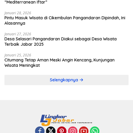
“Mediterranean Iftar”
Januari 28, 2026
Pintu Masuk Wisata di Cikembulan Pangandaran Dipindah, Ini
Alasannya
Januari 27, 2026
Desa Selasari Pangandaran Diakui sebagai Desa Wisata
Terbaik Jabar 2025
Januari 25, 2026
Citumang Tetap Aman Meski Angin Kencang, Kunjungan
Wisata Meningkat
Selengkapnya