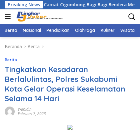
Langsung
ogor Bersama Camat Cigombong Bagi Bagi Bendera Merah Putih
Breaking News
ke
konten
Berita
Nasional
Pendidikan
Olahraga
Kuliner
Wisata
Beranda
Berita
Berita
Tingkatkan Kesadaran
Berlalulintas, Polres Sukabumi
Kota Gelar Operasi Keselamatan
Selama 14 Hari
Wahidin
Februari 7, 2023