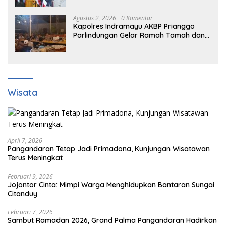
Bendera Merah Putih Kepada
Masyarakat Dan Pengguna Jalan.
Agustus 2, 2026
0 Komentar
Kapolres Indramayu AKBP Prianggo
Parlindungan Gelar Ramah Tamah dan
jalin sinergitas Bersama Awak Media
Wisata
April 7, 2026
Pangandaran Tetap Jadi Primadona, Kunjungan Wisatawan
Terus Meningkat
Februari 9, 2026
Jojontor Cinta: Mimpi Warga Menghidupkan Bantaran Sungai
Citanduy
Februari 7, 2026
Sambut Ramadan 2026, Grand Palma Pangandaran Hadirkan