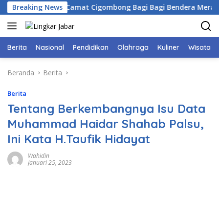
Langsung
gor Bersama Camat Cigombong Bagi Bagi Bendera Merah Putih
Breaking News
ke
konten
Berita
Nasional
Pendidikan
Olahraga
Kuliner
Wisata
Beranda
Berita
Berita
Tentang Berkembangnya Isu Data
Muhammad Haidar Shahab Palsu,
Ini Kata H.Taufik Hidayat
Wahidin
Januari 25, 2023