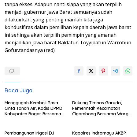
tanpa ekses. Adapun nanti siapa yang akan terpilih
menjadi gubernur Jawa Barat semuanya sudah
ditakdirkan, yang penting marilah kita jaga
kondusifiras dalam pemilihan kepala daerah jawa barat
ini sehinga akan terpilih pemimpin yang amanah
menjadikan jawa barat Baldatun Toyyibatun Warrobun
Gofur.tandasnya (red)
Baca Juga
Menggugah Kembali Rasa
Dukung Timnas Garuda,
Cinta Tanah Air, Kadis DPMD
Pemerintah Kecamatan
Kabupaten Bogor Bersama
Cigombong Bersama Warga
Camat Cigombong Bagi Bagi
Adakan Nobar
Bendera Merah Putih Kepada
Masyarakat Dan Pengguna
Pembangunan Irigasi D.I
Kapolres Indramayu AKBP
Jalan.