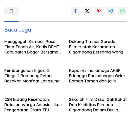
Baca Juga
Menggugah Kembali Rasa
Dukung Timnas Garuda,
Cinta Tanah Air, Kadis DPMD
Pemerintah Kecamatan
Kabupaten Bogor Bersama
Cigombong Bersama Warga
Camat Cigombong Bagi Bagi
Adakan Nobar
Bendera Merah Putih Kepada
Masyarakat Dan Pengguna
Pembangunan Irigasi D.I
Kapolres Indramayu AKBP
Jalan.
Citugu 1 Rampung.Petani
Prianggo Parlindungan Gelar
Rasakan Manfaat Langsung
Ramah Tamah dan jalin
sinergitas Bersama Awak
Media
CSR Bidang Kesehatan,
Sekolah Film Desa, Gali Bakat
Ratusan Warga Antusias Ikuti
Dan Kretifitas Pemuda
Pengobatan Gratis TFJ
Cigombong Dalam Dunia
Ciherang
Cinema