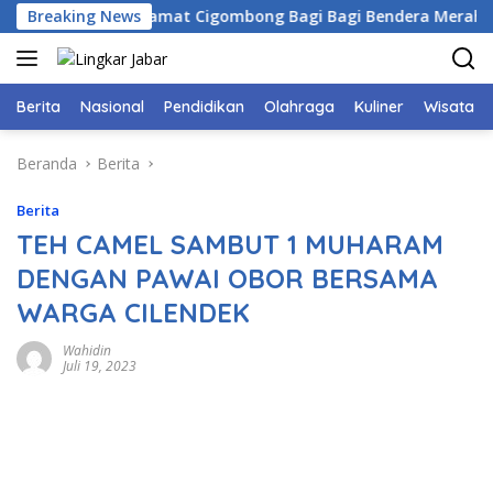
Langsung
or Bersama Camat Cigombong Bagi Bagi Bendera Merah Putih 
Breaking News
ke
konten
Berita
Nasional
Pendidikan
Olahraga
Kuliner
Wisata
Beranda
Berita
Berita
TEH CAMEL SAMBUT 1 MUHARAM
DENGAN PAWAI OBOR BERSAMA
WARGA CILENDEK
Wahidin
Juli 19, 2023