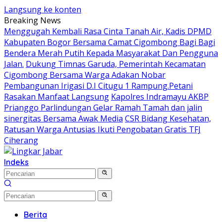
Langsung ke konten
Breaking News
Menggugah Kembali Rasa Cinta Tanah Air, Kadis DPMD
Kabupaten Bogor Bersama Camat Cigombong Bagi Bagi
Bendera Merah Putih Kepada Masyarakat Dan Pengguna
Jalan.
Dukung Timnas Garuda, Pemerintah Kecamatan
Cigombong Bersama Warga Adakan Nobar
Pembangunan Irigasi D.I Citugu 1 Rampung.Petani
Rasakan Manfaat Langsung
Kapolres Indramayu AKBP
Prianggo Parlindungan Gelar Ramah Tamah dan jalin
sinergitas Bersama Awak Media
CSR Bidang Kesehatan,
Ratusan Warga Antusias Ikuti Pengobatan Gratis TFJ
Ciherang
Indeks
Berita