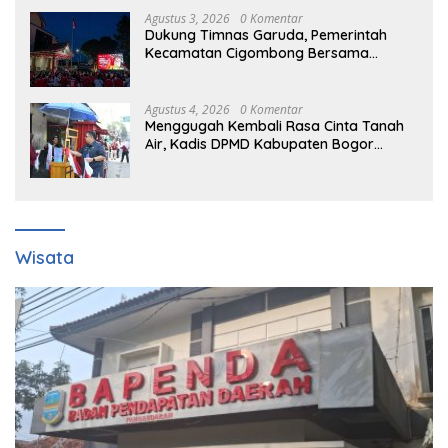
Agustus 3, 2026
0 Komentar
Dukung Timnas Garuda, Pemerintah
Kecamatan Cigombong Bersama
Warga Adakan Nobar
Agustus 4, 2026
0 Komentar
Menggugah Kembali Rasa Cinta Tanah
Air, Kadis DPMD Kabupaten Bogor
Bersama Camat Cigombong Bagi Bagi
Bendera Merah Putih Kepada
Masyarakat Dan Pengguna Jalan.
Wisata