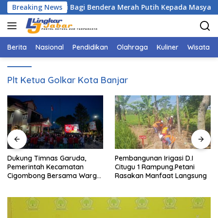
Langsung
ombong Bagi Bagi Bendera Merah Putih Kepada Masyarakat Da
Breaking News
ke
konten
Berita
Nasional
Pendidikan
Olahraga
Kuliner
Wisata
Plt Ketua Golkar Kota Banjar
Dukung Timnas Garuda,
Pembangunan Irigasi D.I
Pemerintah Kecamatan
Citugu 1 Rampung.Petani
Cigombong Bersama Warga
Rasakan Manfaat Langsung
Adakan Nobar