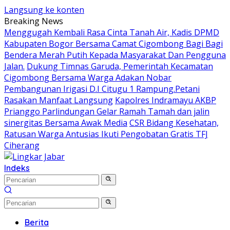
Langsung ke konten
Breaking News
Menggugah Kembali Rasa Cinta Tanah Air, Kadis DPMD
Kabupaten Bogor Bersama Camat Cigombong Bagi Bagi
Bendera Merah Putih Kepada Masyarakat Dan Pengguna
Jalan.
Dukung Timnas Garuda, Pemerintah Kecamatan
Cigombong Bersama Warga Adakan Nobar
Pembangunan Irigasi D.I Citugu 1 Rampung.Petani
Rasakan Manfaat Langsung
Kapolres Indramayu AKBP
Prianggo Parlindungan Gelar Ramah Tamah dan jalin
sinergitas Bersama Awak Media
CSR Bidang Kesehatan,
Ratusan Warga Antusias Ikuti Pengobatan Gratis TFJ
Ciherang
Indeks
Berita