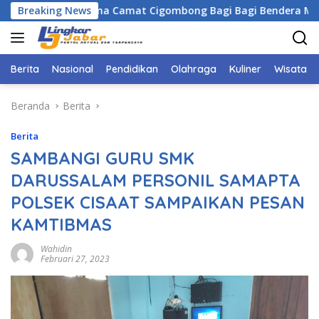
Langsung
ogor Bersama Camat Cigombong Bagi Bagi Bendera Merah Puti
Breaking News
ke
konten
Berita
Nasional
Pendidikan
Olahraga
Kuliner
Wisata
Beranda
Berita
Berita
SAMBANGI GURU SMK
DARUSSALAM PERSONIL SAMAPTA
POLSEK CISAAT SAMPAIKAN PESAN
KAMTIBMAS
Wahidin
Februari 27, 2023