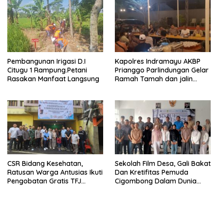
Masyarakat Dan Pengguna
Jalan.
Pembangunan Irigasi D.I
Kapolres Indramayu AKBP
Citugu 1 Rampung.Petani
Prianggo Parlindungan Gelar
Rasakan Manfaat Langsung
Ramah Tamah dan jalin
sinergitas Bersama Awak
Media
CSR Bidang Kesehatan,
Sekolah Film Desa, Gali Bakat
Ratusan Warga Antusias Ikuti
Dan Kretifitas Pemuda
Pengobatan Gratis TFJ
Cigombong Dalam Dunia
Ciherang
Cinema